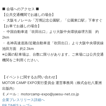
■ 会場へのアクセス ■
【公共交通機関でお越しの場合】
・ 大阪モノレール「万博記念公園駅」「公園東口駅」下車すぐ
【お車でお越しの場合】
・ 中国自動車道「吹田出口」より大阪中央環状線堺方面 約
2km
・ 名神高速道路/近畿自動車道「吹田出口」より大阪中央環状線
池田方面 約2.3km
※公園の駐車場は、台数に限りがあります。ご来場には公共交通
機関をご利用ください。
【イベントに関するお問い合わせ】
MOTOR CAMP EXPO実行委員会 運営事務局（株式会社八重洲
出版内）
Ｅメール： motorcamp-expo@yaesu-net.co.jp
企業プレスリリース詳細へ
PR TIMESトップへ