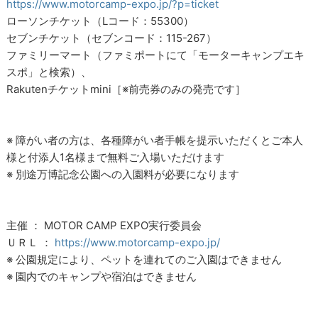
https://www.motorcamp-expo.jp/?p=ticket
ローソンチケット（Lコード：55300）
セブンチケット（セブンコード：115-267）
ファミリーマート（ファミポートにて「モーターキャンプエキ
スポ」と検索）、
Rakutenチケットmini［※前売券のみの発売です］
※ 障がい者の方は、各種障がい者手帳を提示いただくとご本人
様と付添人1名様まで無料ご入場いただけます
※ 別途万博記念公園への入園料が必要になります
主催 ： MOTOR CAMP EXPO実行委員会
ＵＲＬ ：
https://www.motorcamp-expo.jp/
※ 公園規定により、ペットを連れてのご入園はできません
※ 園内でのキャンプや宿泊はできません