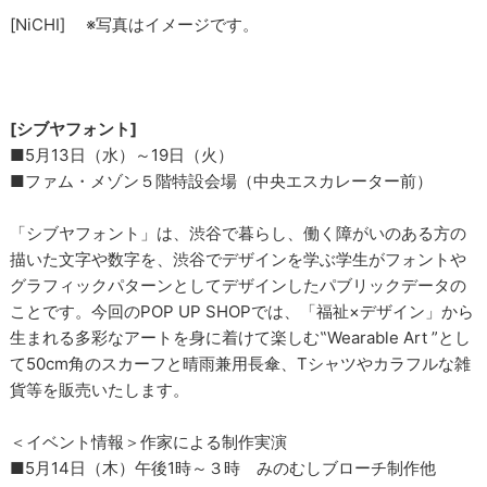
[NiCHI] ※写真はイメージです。
[シブヤフォント]
■5月13日（水）～19日（火）
■ファム・メゾン５階特設会場（中央エスカレーター前）
「シブヤフォント」は、渋谷で暮らし、働く障がいのある方の
描いた文字や数字を、渋谷でデザインを学ぶ学生がフォントや
グラフィックパターンとしてデザインしたパブリックデータの
ことです。今回のPOP UP SHOPでは、「福祉×デザイン」から
生まれる多彩なアートを身に着けて楽しむ‟Wearable Art ”とし
て50cm角のスカーフと晴雨兼用長傘、Tシャツやカラフルな雑
貨等を販売いたします。
＜イベント情報＞作家による制作実演
■5月14日（木）午後1時～３時 みのむしブローチ制作他