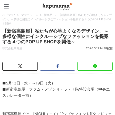
ハピママ*
ハピママ*
>
ママニュース
>
新商品
>
【新宿高島屋】私たちが心地よくなるデザ
イン。～多様な個性にインクルーシブなファッションを提案する４つのPOP UP SHOP
を開催～
【新宿高島屋】私たちが心地よくなるデザイン。～
多様な個性にインクルーシブなファッションを提案
する４つのPOP UP SHOPを開催～
株式会社高島屋
2026.5.11 14:38配信
■5月13日（水）～19日（火）
■新宿高島屋 ファム・メゾン４・５・７階特設会場（中央エ
スカレーター前）
新宿高島屋では、[NiCHI（ニチ）][シブヤフォント][タッドファ