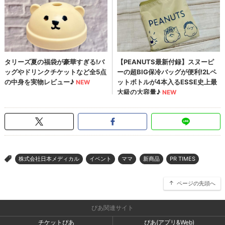
株式会社日本メディカル
イベント
ママ
新商品
PR TIMES
>
ページの先頭へ
ぴあ関連サイト
チケットぴあ
ぴあ(アプリ&Web)