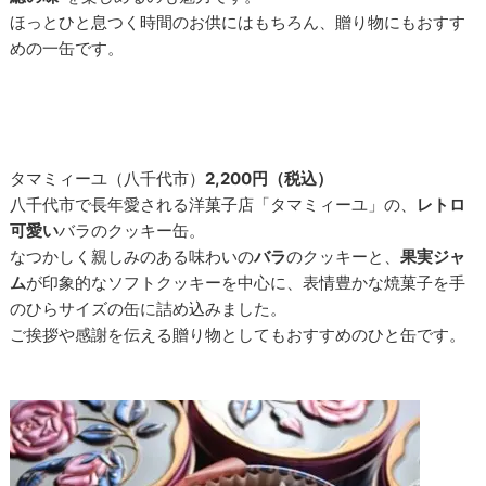
ほっとひと息つく時間のお供にはもちろん、贈り物にもおすす
めの一缶です。
タマミィーユ（八千代市）
2,200円（税込）
八千代市で長年愛される洋菓子店「タマミィーユ」の、
レトロ
可愛い
バラのクッキー缶。
なつかしく親しみのある味わいの
バラ
のクッキーと、
果実ジャ
ム
が印象的なソフトクッキーを中心に、表情豊かな焼菓子を手
のひらサイズの缶に詰め込みました。
ご挨拶や感謝を伝える贈り物としてもおすすめのひと缶です。