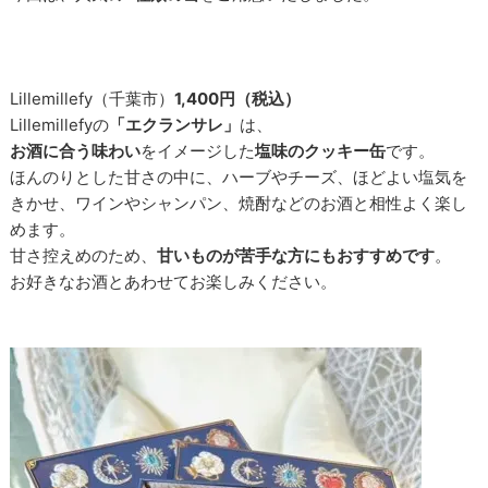
Lillemillefy（千葉市）
1,400円（税込）
Lillemillefyの
「エクランサレ」
は、
お酒に合う味わい
をイメージした
塩味のクッキー缶
です。
ほんのりとした甘さの中に、ハーブやチーズ、ほどよい塩気を
きかせ、ワインやシャンパン、焼酎などのお酒と相性よく楽し
めます。
甘さ控えめのため、
甘いものが苦手な方にもおすすめです
。
お好きなお酒とあわせてお楽しみください。