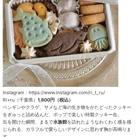
Instagram：https://www.instagram.com/ri_t_ru/
Ri+ru（千葉県）
1,800円（税込）
ペンギンやクラゲ、サメなど海の生き物をかたどったクッキー
をぎゅっと詰め込んだ、ポップで楽しい特製クッキー缶。
缶を開けた瞬間、まるで
水族館
を訪れたようなわくわく感を感
じられる、カラフルで愛らしいデザインに思わず胸が高鳴りま
す。