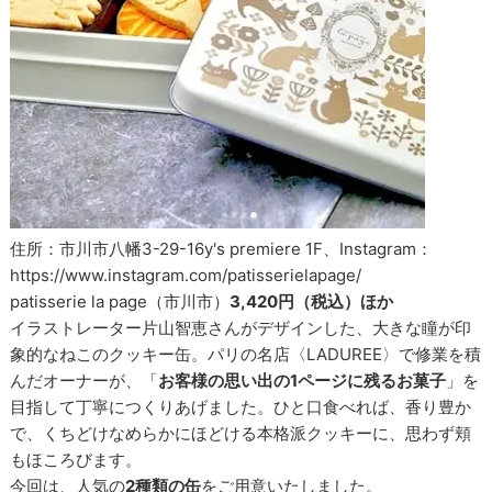
住所：市川市八幡3-29-16y's premiere 1F、Instagram：
https://www.instagram.com/patisserielapage/
patisserie la page（市川市）
3,420円（税込）ほか
イラストレーター片山智恵さんがデザインした、大きな瞳が印
象的なねこのクッキー缶。パリの名店〈LADUREE〉で修業を積
んだオーナーが、「
お客様の思い出の1ページに残るお菓子
」を
目指して丁寧につくりあげました。ひと口食べれば、香り豊か
で、くちどけなめらかにほどける本格派クッキーに、思わず頬
もほころびます。
今回は、人気の
2種類の缶
をご用意いたしました。