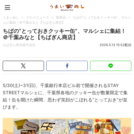
うまいめし
うまいめし
>
グルメニュース
>
新商品
>
ちばの“とっておきクッキー缶”、マルシ
ェに集結！＠千葉みなと【ちばぎん商店】
ちばの“とっておきクッキー缶”、マルシェに集結！
＠千葉みなと【ちばぎん商店】
ちばぎん商店株式会社
2026.5.13 15:52配信
5/30(土)~31(日)、千葉銀行本店ビル前で開催されるSTAY
STREETマルシェに、千葉県各地のクッキー缶が数量限定で集
結！缶を開けた瞬間、思わず笑顔がこぼれる“とっておき”が並
びます。