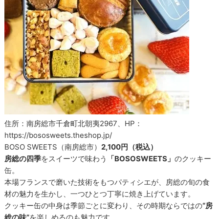
住所：南房総市千倉町北朝夷2967、HP：
https://bososweets.theshop.jp/
BOSO SWEETS（南房総市）
2,100円（税込）
房総の四季
をスイーツで味わう
「BOSOSWEETS」
のクッキー
缶。
本場フランスで磨いた技術をもつパティシエが、房総の旬の食
材の魅力を生かし、一つひとつ丁寧に焼き上げています。
クッキー缶の中身は季節ごとに変わり、その時期ならではの
“房
総の味”
を楽しめるのも魅力です。