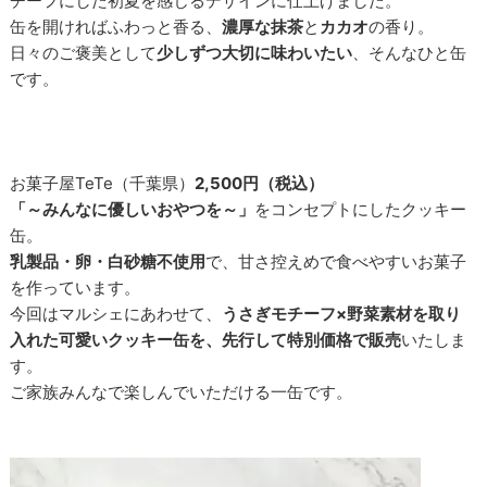
チーフにした初夏を感じるデザインに仕上げました。
缶を開ければふわっと香る、
濃厚な抹茶
と
カカオ
の香り。
日々のご褒美として
少しずつ大切に味わいたい
、そんなひと缶
です。
お菓子屋TeTe（千葉県）
2,500円（税込）
「～みんなに優しいおやつを～」
をコンセプトにしたクッキー
缶。
乳製品・卵・白砂糖不使用
で、甘さ控えめで食べやすいお菓子
を作っています。
今回はマルシェにあわせて、
うさぎモチーフ×野菜素材を取り
入れた可愛いクッキー缶を、先行して特別価格で販売
いたしま
す。
ご家族みんなで楽しんでいただける一缶です。