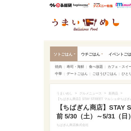
ウレぴあ総研
ハピママ*
ウレぴあ
うま
ソトごはん
ウチごはん
イベントご
焼肉
寿司・海鮮
食べ放題
カフェ・スイ
中華
デートごはん
ごほうびごはん
ひと
>
>
>
うまいめし
グルメニュース
新商品
【ちばぎん商店】STAY STREET マルシェ＠ちばぎ
【ちばぎん商店】STAY 
前 5/30（土）～5/31
ちばぎん商店株式会社