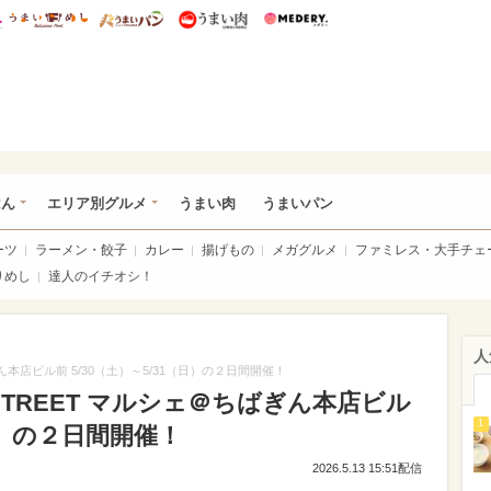
総研 ディズニー特集
mimot.
うまいめし
うまいパン
うまい肉
Medery.
いめし
はん
エリア別グルメ
うまい肉
うまいパン
ーツ
ラーメン・餃子
カレー
揚げもの
メガグルメ
ファミレス・大手チェ
りめし
達人のイチオシ！
人
ん本店ビル前 5/30（土）～5/31（日）の２日間開催！
STREET マルシェ＠ちばぎん本店ビル
1
（日）の２日間開催！
2026.5.13 15:51配信