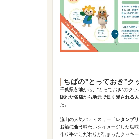
ちばの”とっておき”ク
千葉県各地から、“とっておき”のク
隠れた名店
から
地元で長く愛される人
た。
流山の人気パティスリー「
レタンプリ
お酒に合う
味わいをイメージした塩味
作り手の
こだわり
が詰まったクッキー