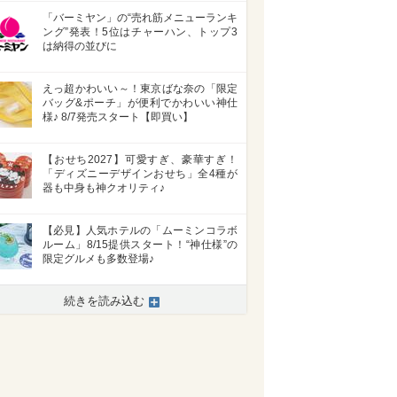
「バーミヤン」の“売れ筋メニューランキ
ング”発表！5位はチャーハン、トップ3
は納得の並びに
えっ超かわいい～！東京ばな奈の「限定
バッグ&ポーチ」が便利でかわいい神仕
様♪ 8/7発売スタート【即買い】
【おせち2027】可愛すぎ、豪華すぎ！
「ディズニーデザインおせち」全4種が
器も中身も神クオリティ♪
【必見】人気ホテルの「ムーミンコラボ
ルーム」8/15提供スタート！“神仕様”の
限定グルメも多数登場♪
続きを読み込む