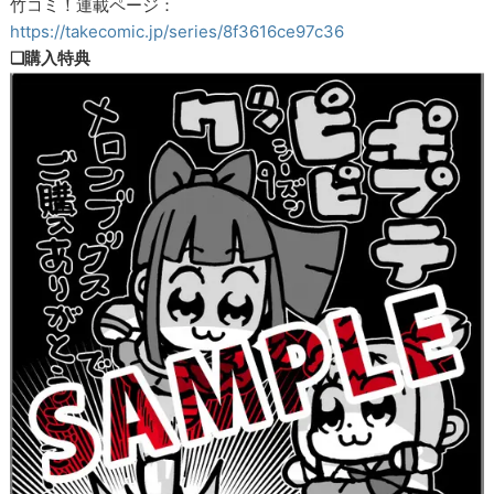
竹コミ！連載ページ：
https://takecomic.jp/series/8f3616ce97c36
❏購入特典