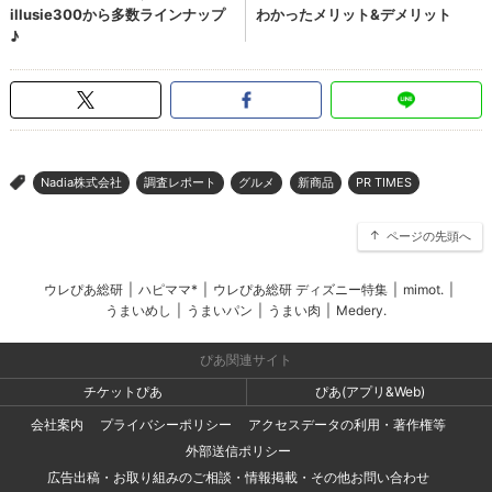
Nadia株式会社
調査レポート
グルメ
新商品
PR TIMES
>
ページの先頭へ
ウレぴあ総研
|
ハピママ*
|
ウレぴあ総研 ディズニー特集
|
mimot.
|
うまいめし
|
うまいパン
|
うまい肉
|
Medery.
ぴあ関連サイト
チケットぴあ
ぴあ(アプリ&Web)
会社案内
プライバシーポリシー
アクセスデータの利用・著作権等
外部送信ポリシー
広告出稿・お取り組みのご相談・情報掲載・その他お問い合わせ