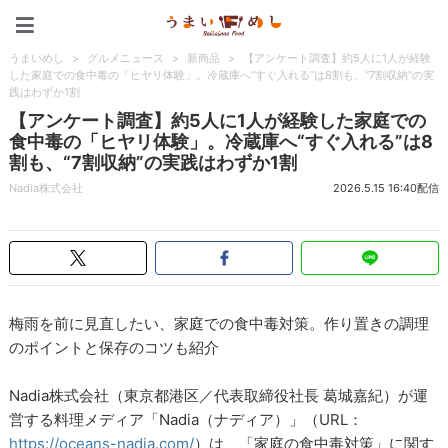
うまいめし
うまいめし
>
グルメニュース
>
新商品
>
【アンケート調査】約5人に1人が経験
した家庭での食中毒の「ヒヤリ体験」。冷蔵庫へ“すぐ入れる”は8割も、“7割収納”の実
践はわずか1割
【アンケート調査】約5人に1人が経験した家庭での
食中毒の「ヒヤリ体験」。冷蔵庫へ“すぐ入れる”は8
割も、“7割収納”の実践はわずか1割
Nadia株式会社
2026.5.15 16:40配信
梅雨を前に見直したい、家庭での食中毒対策。作り置きの調理
のポイントと保存のコツも紹介
Nadia株式会社（東京都港区／代表取締役社長 葛城嘉紀）が運
営する料理メディア「Nadia（ナディア）」（URL：
https://oceans-nadia.com/
）は、「家庭の食中毒対策」に関す