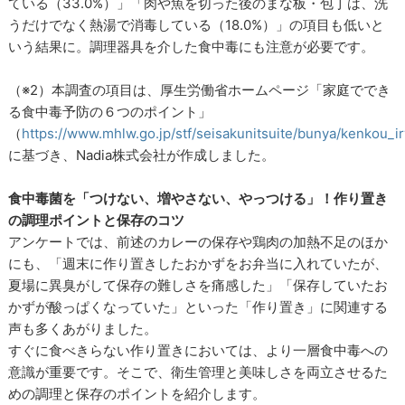
ている（33.0%）」「肉や魚を切った後のまな板・包丁は、洗
うだけでなく熱湯で消毒している（18.0%）」の項目も低いと
いう結果に。調理器具を介した食中毒にも注意が必要です。
（※2）本調査の項目は、厚生労働省ホームページ「家庭ででき
る食中毒予防の６つのポイント」
（
https://www.mhlw.go.jp/stf/seisakunitsuite/bunya/kenkou_
に基づき、Nadia株式会社が作成しました。
食中毒菌を「つけない、増やさない、やっつける」
！作り置き
の調理ポイントと保存のコツ
アンケートでは、前述のカレーの保存や鶏肉の加熱不足のほか
にも、「週末に作り置きしたおかずをお弁当に入れていたが、
夏場に異臭がして保存の難しさを痛感した」「保存していたお
かずが酸っぱくなっていた」といった「作り置き」に関連する
声も多くあがりました。
すぐに食べきらない作り置きにおいては、より一層食中毒への
意識が重要です。そこで、衛生管理と美味しさを両立させるた
めの調理と保存のポイントを紹介します。