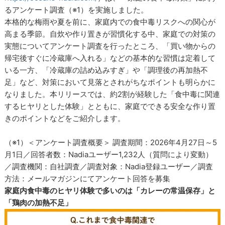
るアンケート調査（※1）を実施しました。
本格的な梅雨や夏を前に、家庭内での食中毒リスクへの関心が
高まる季節。自炊や作り置きが習慣化する中、家庭での対策の
実態についてアンケート調査を行ったところ、「買い物からの
帰宅後すぐに冷蔵庫へ入れる」などの基本的な習慣は定着して
いる一方、「冷蔵庫の詰め込みすぎ」や「調理後の再加熱不
足」など、対策において見落とされがちなポイントも明らかに
なりました。本リリースでは、約2割が経験した「食中毒に関連
するヒヤリとした体験」とともに、家庭でできる安全な作り置
きのポイントなどをご紹介します。
（※1）＜アンケート調査概要＞ 調査期間：2026年4月27日～5
月1日／回答者数：Nadiaユーザー1,232人（質問により変動）
／調査機関：自社調査／調査対象：Nadia登録ユーザー／調査
方法：メールマガジンにてアンケート回答を募集
家庭内食中毒のヒヤリ体験で多いのは「カレーの常温保存」と
「鶏肉の加熱不足」