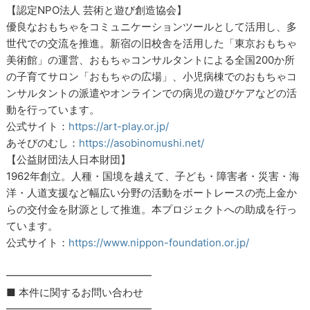
【認定NPO法人 芸術と遊び創造協会】
優良なおもちゃをコミュニケーションツールとして活用し、多
世代での交流を推進。新宿の旧校舎を活用した「東京おもちゃ
美術館」の運営、おもちゃコンサルタントによる全国200か所
の子育てサロン「おもちゃの広場」、小児病棟でのおもちゃコ
ンサルタントの派遣やオンラインでの病児の遊びケアなどの活
動を行っています。
公式サイト：
https://art-play.or.jp/
あそびのむし：
https://asobinomushi.net/
【公益財団法人日本財団】
1962年創立。人種・国境を越えて、子ども・障害者・災害・海
洋・人道支援など幅広い分野の活動をボートレースの売上金か
らの交付金を財源として推進。本プロジェクトへの助成を行っ
ています。
公式サイト：
https://www.nippon-foundation.or.jp/
━━━━━━━━━━━━━━
■ 本件に関するお問い合わせ
━━━━━━━━━━━━━━