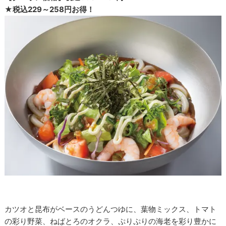
★税込229～258円お得！
カツオと昆布がベースのうどんつゆに、葉物ミックス、トマト
の彩り野菜、ねばとろのオクラ、ぷりぷりの海老を彩り豊かに