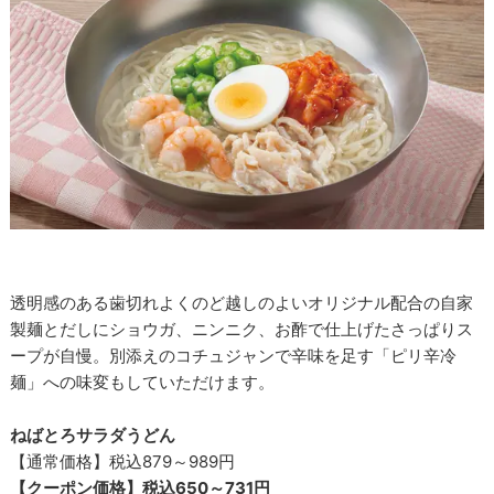
透明感のある歯切れよくのど越しのよいオリジナル配合の自家
製麺とだしにショウガ、ニンニク、お酢で仕上げたさっぱりス
ープが自慢。別添えのコチュジャンで辛味を足す「ピリ辛冷
麺」への味変もしていただけます。
ねばとろサラダうどん
【通常価格】税込879～989円
【クーポン価格】税込650～731円