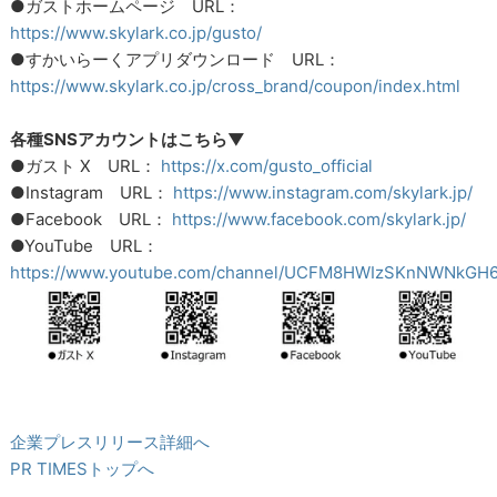
●ガストホームページ URL：
https://www.skylark.co.jp/gusto/
●すかいらーくアプリダウンロード URL：
https://www.skylark.co.jp/cross_brand/coupon/index.html
各種SNSアカウントはこちら▼
●ガスト X URL：
https://x.com/gusto_official
●Instagram URL：
https://www.instagram.com/skylark.jp/
●Facebook URL：
https://www.facebook.com/skylark.jp/
●YouTube URL：
https://www.youtube.com/channel/UCFM8HWIzSKnNWNkGH6
企業プレスリリース詳細へ
PR TIMESトップへ