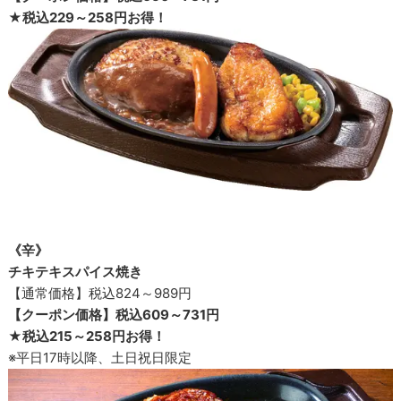
★税込229～258円お得！
《辛》
チキテキスパイス焼き
【通常価格】税込824～989円
【クーポン価格】税込609～731円
★税込215～258円お得！
※平日17時以降、土日祝日限定