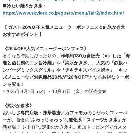
■冷たい麺＆かき氷：
https://www.skylark.co.jp/gusto/menu/fair2/index.html
【 ガスト 26%OFF人気メニュークーポンフェス＆純氷かき氷
おすすめポイント 】
《26％OFF人気メニュークーポンフェス》
暑くなる時期にぴったりの、
昨年約130万食販売（※）した「海
老と蒸し鶏のコク旨冷麺」
や
「純氷かき氷」
、
人気の「鉄板ハ
ンバーグミックスグリル」や「チキテキスパイス焼き」
、
キッ
ズメニュー
など
対象商品20品が“26％OFF”
となる
お得なクーポ
ン
を配布！
※2025年4月1日（火）～10月31日（金）の販売実績
《純氷かき氷》
おいしさ専門店級
・
抹茶黒蜜／カフェモカ
のこだわりフレーバ
ーが、自慢の
“ふわっじゅわっ”
な
進化系「スイーツかき氷」
が
新登場！
“レトロ”
な定番のかき氷も。追加トッピングでカスタ