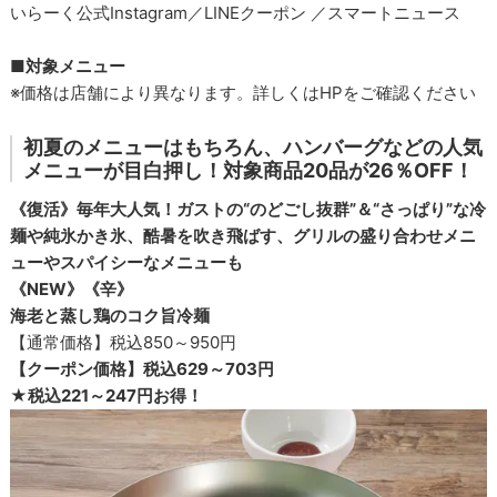
いらーく公式Instagram／LINEクーポン ／スマートニュース
■対象メニュー
※価格は店舗により異なります。詳しくはHPをご確認ください
初夏のメニューはもちろん、ハンバーグなどの人気
メニューが目白押し！対象商品20品が26％OFF！
《復活》毎年大人気！ガストの“のどごし抜群”＆“さっぱり”な冷
麺や純氷かき氷、酷暑を吹き飛ばす、グリルの盛り合わせメニ
ューやスパイシーなメニューも
《NEW》《辛》
海老と蒸し鶏のコク旨冷麺
【通常価格】税込850～950円
【クーポン価格】税込629～703円
★税込221～247円お得！