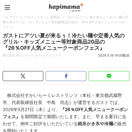
ハピママ*
ハピママ*
>
ママニュース
>
新商品
>
ガストにアツい夏が来るぅ！冷たい麺や定
番人気のグリル・キッズメニュー等対象商品20品の『26％OFF人気メニュークーポン
フェス』
ガストにアツい夏が来るぅ！冷たい麺や定番人気の
グリル・キッズメニュー等対象商品20品の
『26％OFF人気メニュークーポンフェス』
株式会社すかいらーくホールディングス
2026.5.19 14:00配信
株式会社すかいらーくレストランツ（本社・東京都武蔵野
市、代表取締役社長 中島 尚志）が運営するガストでは、
2026年5月21日（木）より、
『26％OFF人気メニュークーポン
フェス』
を期間限定で展開いたします。また、早まる夏日に合
わせて、例年ご好評をいただいている
純氷かき氷や冷麺
の販売
を開始いたします。