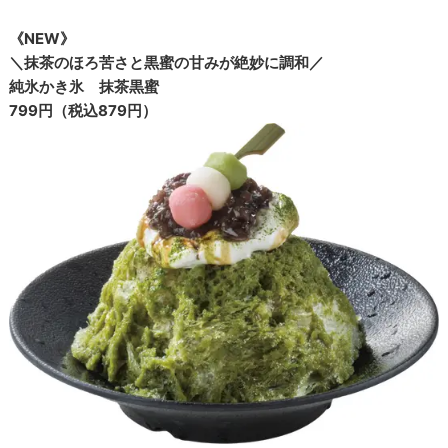
《NEW》
＼抹茶のほろ苦さと黒蜜の甘みが絶妙に調和／
純氷かき氷 抹茶黒蜜
799円（税込879円）