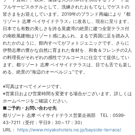
フルサービスホテルとして、洗練されたおもてなしでゲストの
皆さまをお迎えしています。2019年のブランド再編により『都
リゾート 志摩 ベイサイドテラス』に改名し、現在に至ります。
日本でも有数の美しさを誇る英虞湾の絶景に建つ全室テラス付
の南欧風建物はリゾート感にあふれ、まるで異国に足を踏み入
れたかのように、館内すべてがフォトジェニックです。さらに
伊勢志摩の豊かな自然に育まれた食材を、和食＆フレンチの2人
の料理長がそれぞれの感性でフルコースに仕立てて提供してい
ます。都リゾート 志摩 ベイサイドテラスは、目でも舌でも楽し
める、絶景の“海辺のオーベルジュ”です。
※写真はすべてイメージです。
※営業日および営業時間を変更する場合がございます。詳しくは
ホームページをご確認ください。
■ご予約・お問い合わせ先
都リゾート 志摩 ベイサイドテラス営業企画部 TEL：0599-
43-7211（受付：平日9：30～17：30）
URL：
https://www.miyakohotels.ne.jp/bayside-terrace/