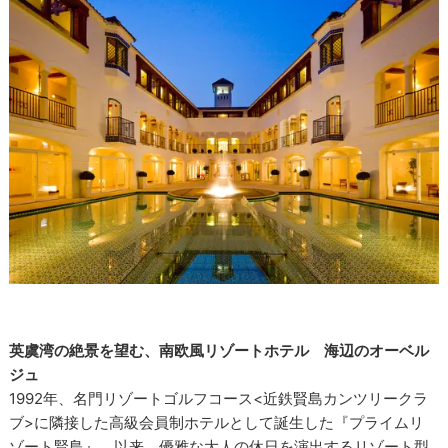
英虞湾の絶景を望む、南欧風リゾートホテル 海辺のオーベル
ジュ
1992年、名門リゾートゴルフコース<近鉄賢島カンツリークラ
ブ>に隣接した高級会員制ホテルとして誕生した『プライムリ
ゾート賢島』。以来、優雅な大人の休日を演出するリゾート型