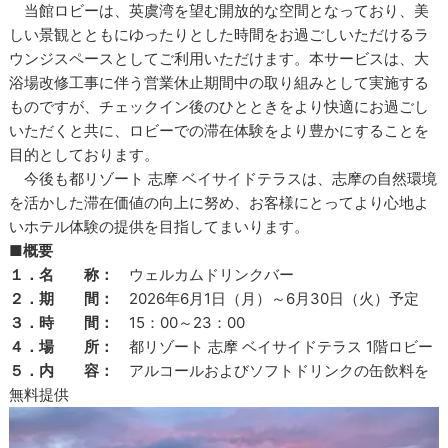
当館ロビーは、英虞湾を望む開放的な空間となっており、美
しい景観とともにゆったりとした時間をお過ごしいただけるラ
ウンジスペースとしてご利用いただけます。本サービスは、大
浴場改修工事に伴う営業休止期間中の取り組みとして実施する
ものですが、チェックイン後のひとときをより快適にお過ごし
いただくと共に、ロビーでの滞在体験をより豊かにすることを
目的としております。
今後も都リゾート 志摩 ベイサイドテラスは、志摩の自然環境
を活かした滞在価値の向上に努め、お客様にとってより心地よ
いホテル体験の提供を目指してまいります。
■概要
１．名 称：
ウェルカムドリンクバー
２．期 間：
2026年6月1日（月）～6月30日（火）予定
３．時 間：
15：00～23：00
４．場 所：
都リゾート 志摩 ベイサイドテラス 1階ロビー
５．内 容：
アルコールおよびソフトドリンクの缶飲料を
無料提供