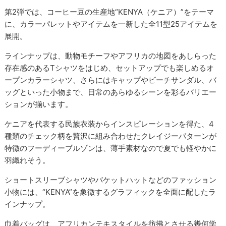
第2弾では、コーヒー豆の生産地“KENYA（ケニア）”をテーマ
に、カラーパレットやアイテムを一新した全11型25アイテムを
展開。
ラインナップは、動物モチーフやアフリカの地図をあしらった
存在感のあるTシャツをはじめ、セットアップでも楽しめるオ
ープンカラーシャツ、さらにはキャップやビーチサンダル、バ
ッグといった小物まで、日常のあらゆるシーンを彩るバリエー
ションが揃います。
ケニアを代表する民族衣装からインスピレーションを得た、4
種類のチェック柄を贅沢に組み合わせたクレイジーパターンが
特徴のフーディーブルゾンは、薄手素材なので夏でも軽やかに
羽織れそう。
ショートスリーブシャツやバケットハットなどのファッション
小物には、“KENYA”を象徴するグラフィックを全面に配したラ
インナップ。
巾着バッグは、アフリカンテキスタイルを彷彿とさせる幾何学