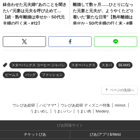
スターバックス コーヒー ジャパン
スターバックス
スタバ
BEAMS
>
ビームス
バッグ
ファッション
ページの先頭へ
ウレぴあ総研
|
ハピママ*
|
ウレぴあ総研 ディズニー特集
|
mimot.
|
うまいめし
|
うまいパン
|
うまい肉
|
Medery.
ぴあ関連サイト
チケットぴあ
ぴあ(アプリ&Web)