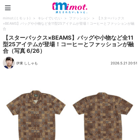
mimot.(ミモット)
mimot.(ミモット)
>
キレイでいたい
>
ファッション
>
【スターバックス
×BEAMS】バッグや小物など全11型25アイテムが登場！コーヒーとファッションが融
合
【スターバックス×BEAMS】バッグや小物など全11
型25アイテムが登場！コーヒーとファッションが融
合（写真 6/26）
伊東 ししゃも
2026.5.21 20:51