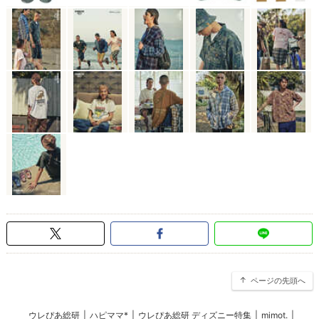
ページの先頭へ
ウレぴあ総研
|
ハピママ*
|
ウレぴあ総研 ディズニー特集
|
mimot.
|