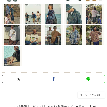
ページの先頭へ
ウレぴあ総研
|
ハピママ*
|
ウレぴあ総研 ディズニー特集
|
mimot.
|