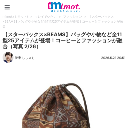
mimot.(ミモット)
mimot.(ミモット)
>
キレイでいたい
>
ファッション
>
【スターバックス
×BEAMS】バッグや小物など全11型25アイテムが登場！コーヒーとファッションが融
合
【スターバックス×BEAMS】バッグや小物など全11
型25アイテムが登場！コーヒーとファッションが融
合（写真 2/26）
伊東 ししゃも
2026.5.21 20:51