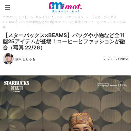
mimot.(ミモット)
mimot.(ミモット)
>
キレイでいたい
>
ファッション
>
【スターバックス
×BEAMS】バッグや小物など全11型25アイテムが登場！コーヒーとファッションが融
合
【スターバックス×BEAMS】バッグや小物など全11
型25アイテムが登場！コーヒーとファッションが融
合（写真 22/26）
伊東 ししゃも
2026.5.21 20:51