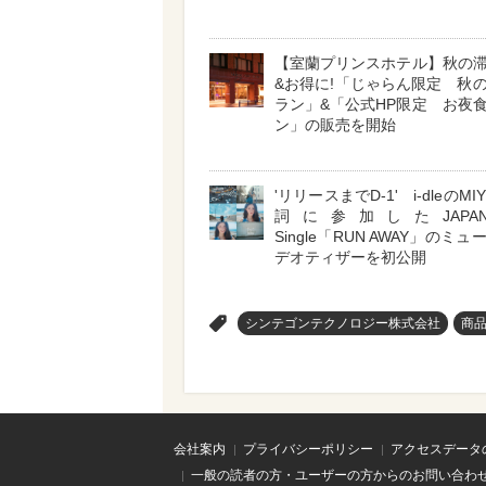
【室蘭プリンスホテル】秋の
&お得に!「じゃらん限定 秋
ラン」&「公式HP限定 お夜
ン」の販売を開始
'リリースまでD-1' i-dleのMI
詞に参加したJAPAN Di
Single「RUN AWAY」のミ
デオティザーを初公開
>
シンテゴンテクノロジー株式会社
商
会社案内
プライバシーポリシー
アクセスデータ
一般の読者の方・ユーザーの方からのお問い合わ