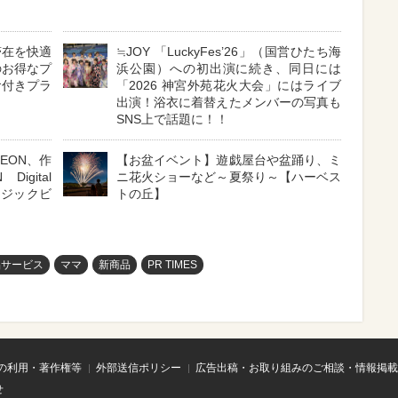
滞在を快適
≒JOY 「LuckyFes’26」（国営ひたち海
のお得なプ
浜公園）への初出演に続き、同日には
食付きプラ
「2026 神宮外苑花火大会」にはライブ
出演！浴衣に着替えたメンバーの写真も
SNS上で話題に！！
YEON、作
【お盆イベント】遊戯屋台や盆踊り、ミ
gital
ニ花火ショーなど～夏祭り～【ハーベス
ュージックビ
トの丘】
品サービス
ママ
新商品
PR TIMES
の利用・著作権等
外部送信ポリシー
広告出稿・お取り組みのご相談・情報掲載
せ