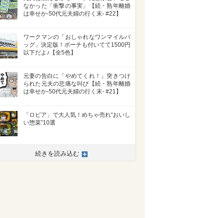
なかった「衝撃の事実」【続・熟年離婚
は幸せか-50代元夫婦の行く末- #22】
ワークマンの「おしゃれなワンマイルバ
ッグ」決定版！ポーチも付いてて1500円
以下だよ♪【全5色】
元妻の告白に「やめてくれ！」突きつけ
られた元夫の悲痛な叫び【続・熟年離婚
は幸せか-50代元夫婦の行く末- #21】
「ロピア」で大人気！めちゃ売れ“おいし
い惣菜”10選
続きを読み込む