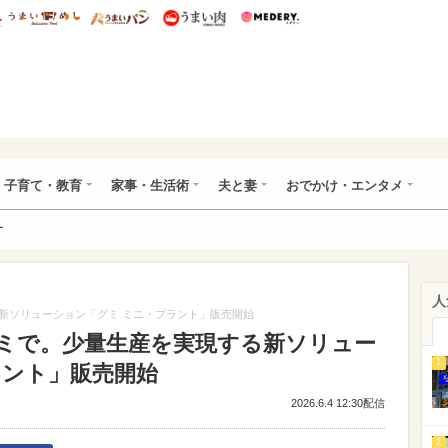
総研 ディズニー特集
mimot.
うまいめし
うまいパン
うまい肉
Medery.
ママ*
子育て・教育
家事・生活術
夫と妻
おでかけ・エンタメ
ー
人
新ソリューション「グミ ミニ・プラント」販売開始
ミで。少量生産を実現する新ソリュー
1
ラント」販売開始
2026.6.4 12:30配信
2