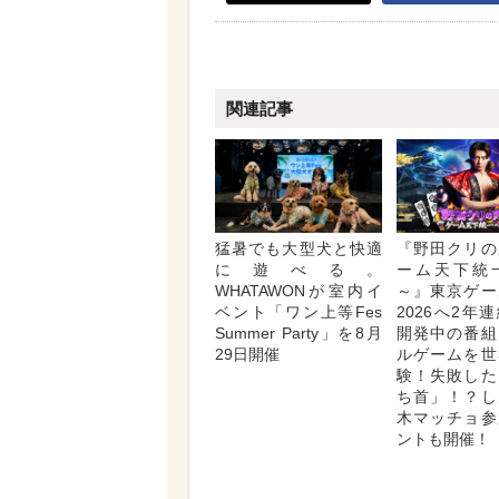
関連記事
猛暑でも大型犬と快適
『野田クリの
に遊べる。
ーム天下統
WHATAWONが室内イ
～』東京ゲー
ベント「ワン上等Fes
2026へ2年
Summer Party」を8月
開発中の番組
29日開催
ルゲームを世
験！失敗した
ち首」！？し
木マッチョ参
ントも開催！