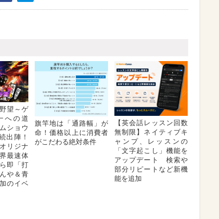
野望～ゲ
一への道
【英会話レッスン回数
旗竿地は「通路幅」が
ムショウ
無制限】ネイティブキ
命！価格以上に消費者
連続出陣！
ャンプ、レッスンの
がこだわる絶対条件
オリジナ
「文字起こし」機能を
界最速体
アップデート 検索や
ら即「打
部分リピートなど新機
んや＆青
能を追加
加のイベ