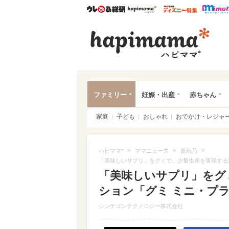
ウレぴあ総研
ハピママ*
ウレぴあ
ハピ
ファミリー
妊娠・出産
赤ちゃん
家庭
子ども
おしゃれ
おでかけ・レジャ
>
>
>
ハピママ*
ママニュース
新商品
「美味しいサプリ」をグミで。少量生産を実現する
「美味しいサプリ」をグ
ション「グミ ミニ・プ
シンテゴンテクノロジー株式会社