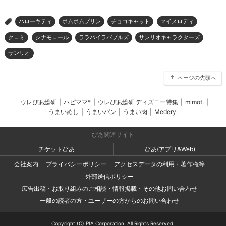
ハローキティ
ポムポムプリン
チョコキャット
マイメロディ
>
クロミ
シナモロール
ララバイラバブルズ
サンリオキャラクターズ
サンリオ
ページの先頭へ
ウレぴあ総研
|
ハピママ*
|
ウレぴあ総研 ディズニー特集
|
mimot.
|
うまいめし
|
うまいパン
|
うまい肉
|
Medery.
ぴあ関連サイト
チケットぴあ
ぴあ(アプリ&Web)
会社案内
プライバシーポリシー
アクセスデータの利用・著作権等
外部送信ポリシー
広告出稿・お取り組みのご相談・情報掲載・その他お問い合わせ
一般の読者の方・ユーザーの方からのお問い合わせ
Copyright (C) PIA Corporation. All Rights Reserved.