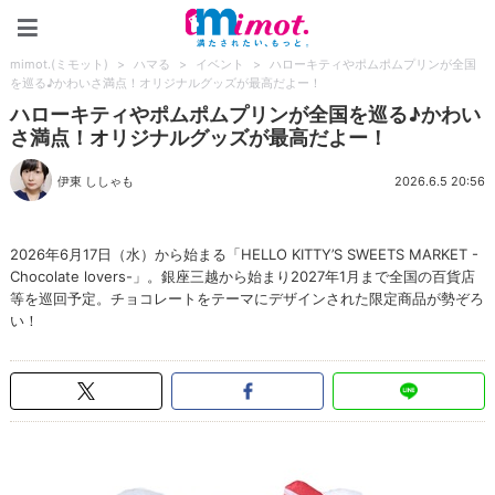
mimot.(ミモット)
mimot.(ミモット)
>
ハマる
>
イベント
>
ハローキティやポムポムプリンが全国
を巡る♪かわいさ満点！オリジナルグッズが最高だよー！
ハローキティやポムポムプリンが全国を巡る♪かわい
さ満点！オリジナルグッズが最高だよー！
伊東 ししゃも
2026.6.5 20:56
2026年6月17日（水）から始まる「HELLO KITTY’S SWEETS MARKET -
Chocolate lovers-」。銀座三越から始まり2027年1月まで全国の百貨店
等を巡回予定。チョコレートをテーマにデザインされた限定商品が勢ぞろ
い！