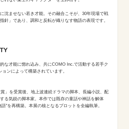
に沈ませない若き才能。その融合こそが、30年現場で戦
指針」であり、調和と反転が織りなす物語の表現です。
ITY
な才能に惚れ込み、共にCOMO Inc.で活動する若手ク
ションによって構築されています。
オ大賞」を受賞後、地上波連続ドラマの脚本、長編小説、配
する気鋭の脚本家。本作では既存の童話や神話を解体
物語”を再構築。本展の核となるプロットを全編執筆。