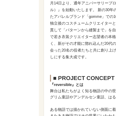
月14日より、通年アニバーサリープロジェクト『
ル）』を始動いたします。 新の30
たアパレルブランド「gomme」での
独立後のコスチュームクリエイターと
貫して「パターンから縫製まで」を自
で若き衣装クリエイター志望者の本格
く、新がその才能に惚れ込んだ20代
会った20名の役者たちと共に創り上
しにする集大成です。
■ PROJECT CONCEPT
『reversible』とは
舞台は私たちがよく知る物語の中の世
グリム童話やアンデルセン童話、はる
ある物語では描かれていない側面に着
またある物語ではその世界にいたかも