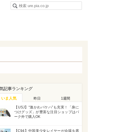
気記事ランキング
いま人気
昨日
1週間
【USJ】“激かわバケハ”も充実！「身に
つけグッズ」が豊富な注目ショップはパ
ーク外で購入OK
【C94】中国美少女レイヤーが会場を席