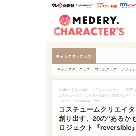
ウレぴあ総研
ハピママ*
ウレぴあ
Meder
キャラクターグッズ
キャラクターグッズ
コラボグッズ
ファッシ
>
>
Medery. Character's
アニメニュース
新商品
コスチュームクリエイター新朋子と気鋭の若きクリエイタ
ジェクト『reversible』始動
コスチュームクリエイタ
創り出す、20の“あるかもし
ロジェクト『reversibl