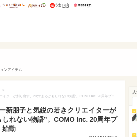
総研 ディズニー特集
mimot.
うまいめし
うまいパン
うまい肉
Medery.
y. Character's
ョンアイテム
>
人
ーが創り出す、20の“あるかもしれない物語”。COMO Inc. 20周年プロ
ー新朋子と気鋭の若きクリエイターが
1
れない物語”。COMO Inc. 20周年プ
e』始動
2