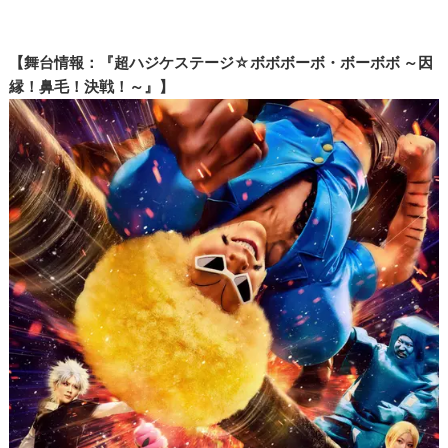
【舞台情報：『超ハジケステージ☆ボボボーボ・ボーボボ ～因
縁！鼻毛！決戦！～』】