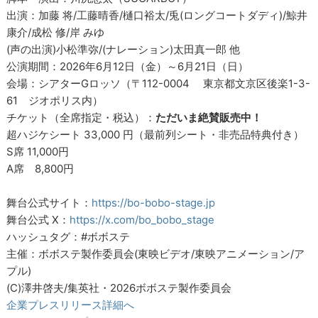
出演：加藤 将/工藤晴香/樋口裕太/兎(ロングコートダディ)/鯨井
康介/成松 修/岸 みゆ
(声の出演)小松準弥/(ナレーション)太田真一郎 他
公演期間：2026年6月12日（金）～6月21日（日）
会場：シアターGロッソ（〒112-0004 東京都文京区後楽1-3-
61 ジオポリス内）
チケット（全席指定・税込）：
ただいま絶賛販売中！
超ハジケシート 33,000 円（最前列シート・非売品特典付き）
S席 11,000円
A席 8,800円
舞台公式サイト：
https://bo-bobo-stage.jp
舞台公式 X：
https://x.com/bo_bobo_stage
ハッシュタグ：#ボボステ
主催：ボボステ製作委員会(東映ビデオ/東映アニメーション/ア
プル)
(C)澤井啓夫/集英社・2026ボボステ製作委員会
企業プレスリリース詳細へ