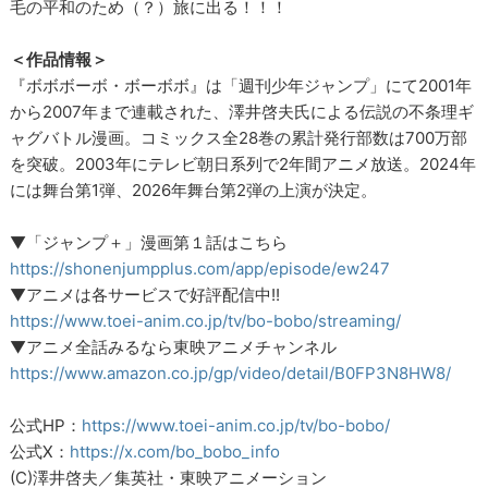
毛の平和のため（？）旅に出る！！！
＜作品情報＞
『ボボボーボ・ボーボボ』は「週刊少年ジャンプ」にて2001年
から2007年まで連載された、澤井啓夫氏による伝説の不条理ギ
ャグバトル漫画。コミックス全28巻の累計発行部数は700万部
を突破。2003年にテレビ朝日系列で2年間アニメ放送。2024年
には舞台第1弾、2026年舞台第2弾の上演が決定。
▼「ジャンプ＋」漫画第１話はこちら
https://shonenjumpplus.com/app/episode/ew247
▼アニメは各サービスで好評配信中!!
https://www.toei-anim.co.jp/tv/bo-bobo/streaming/
▼アニメ全話みるなら東映アニメチャンネル
https://www.amazon.co.jp/gp/video/detail/B0FP3N8HW8/
公式HP：
https://www.toei-anim.co.jp/tv/bo-bobo/
公式X：
https://x.com/bo_bobo_info
(C)澤井啓夫／集英社・東映アニメーション