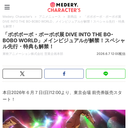
Medery. Character's
Medery. Character's
>
アニメニュース
>
新商品
>
「ボボボーボ・ボーボボ展
DIVE INTO THE BO-BOBO WORLD」メインビジュアルが解禁！スペシャル先行・特典
も解禁！
「ボボボーボ・ボーボボ展 DIVE INTO THE BO-
BOBO WORLD」メインビジュアルが解禁！スペシャ
ル先行・特典も解禁！
東映アニメーション株式会社 営業企画本部
2026.6.7 12:00配信
本日2026年６月７日(日)12:00より、東京会場 前売券販売スタ
ート！