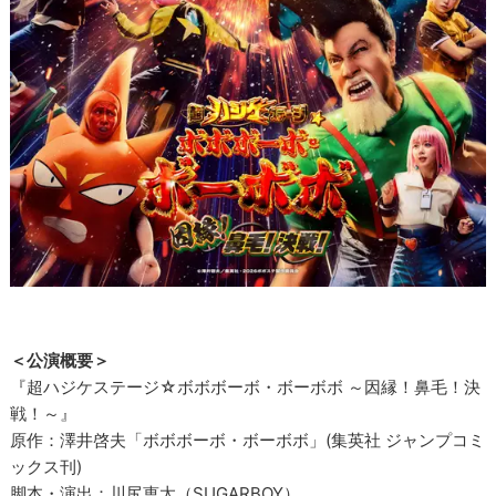
＜公演概要＞
『超ハジケステージ☆ボボボーボ・ボーボボ ～因縁！鼻毛！決
戦！～』
原作：澤井啓夫「ボボボーボ・ボーボボ」(集英社 ジャンプコミ
ックス刊)
脚本・演出：川尻恵太（SUGARBOY）