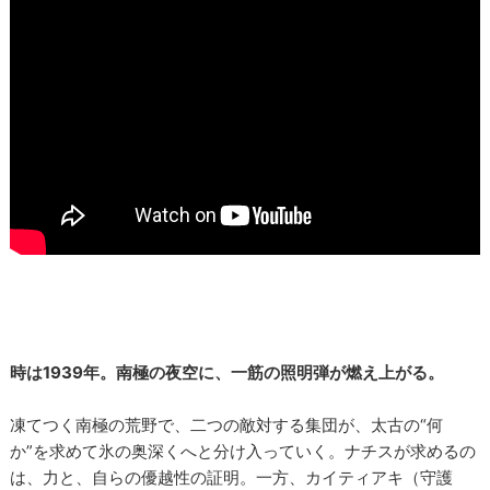
時は1939年。南極の夜空に、一筋の照明弾が燃え上がる。
凍てつく南極の荒野で、二つの敵対する集団が、太古の“何
か”を求めて氷の奥深くへと分け入っていく。ナチスが求めるの
は、力と、自らの優越性の証明。一方、カイティアキ（守護