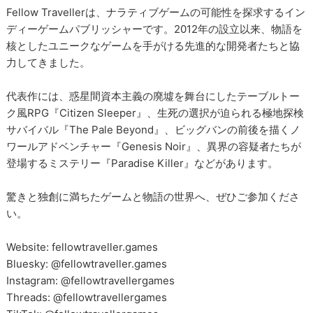
Fellow Travellerは、ナラティブゲームの可能性を探求するイン
ディーゲームパブリッシャーです。2012年の設立以来、物語を
核としたユニークなゲームを手がける先進的な開発者たちと協
力してきました。
代表作には、惑星間資本主義の廃墟を舞台にしたテーブルトー
ク風RPG『Citizen Sleeper』、生死の選択が迫られる極地探検
サバイバル『The Pale Beyond』、ビッグバンの前後を描くノ
ワールアドベンチャー『Genesis Noir』、異界の容疑者たちが
登場するミステリー『Paradise Killer』などがあります。
驚きと独創に満ちたゲームと物語の世界へ、ぜひご参加くださ
い。
Website: fellowtraveller.games
Bluesky: @fellowtraveller.games
Instagram: @fellowtravellergames
Threads: @fellowtravellergames