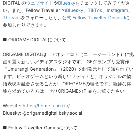
DIGITAL の
ウェブサイト
や
Bluesky
をチェックしてみてくださ
い。また、Fellow Traveller の
Bluesky
、
TikTok
、
Instagram
、
Threads
をフォローしたり、
公式 Fellow Traveller Discord
に
参加したりできます。
■ ORIGAME DIGITALについて
ORIGAME DIGITALは、アオテアロア（ニュージーランド）に拠
点を置く新しいメディアスタジオです。IGFグランプリ受賞作
『Umurangi Generation』（2020）の開発元として知られてい
ます。ビデオゲームという新しいメディアと、オリジナルの物
語表現を融合させることが、ORI-GAMEの理念です。新鮮な体
験を求めている方は、ぜひORIGAMEの作品をご覧ください。
Website:
https://home.tapiki.io/
Bluesky: @origamedigital.bsky.social
■ Fellow Traveller Gamesについて