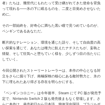
者）たちは、幾世代にもわたって受け継がれてきた使命を背負
って現れる――氷の下に眠るものを、二度と目覚めさせないた
めに。
その一部始終を、好奇心に満ちた黒い瞳で見つめているのが、
ペンギンであるあなただ。
断片的なナレーション、環境を通じた語り、そして自由度の高
い探索を通じて、あなたは権力に飢えたナチスたちが、妄執と
猜疑、そして狂気へと堕ちていく様を、少しずつ目の当たりに
していく。
今回公開されたストーリートレーラーは、本作の中心となる対
立をさらに掘り下げ、南極探検の核心にある敵対勢力と、氷の
下に埋もれたあり得ざる存在を明らかにする。
『ペンギンコロニー』は今年後半、Steam にて PC 版が発売予
定で、Nintendo Switch 2 版も発売後まもなく登場します。さ
らに本作は、発売初日から日本語、簡体字中国語、ブラジルポ