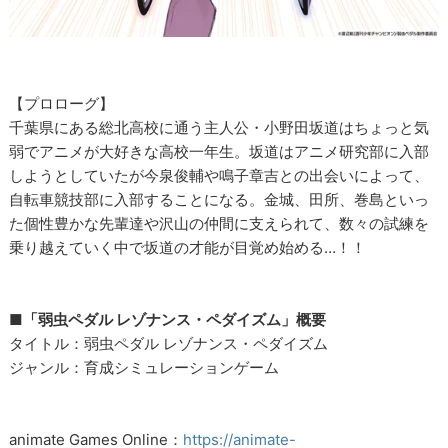
【プロローグ】
千葉県にある総北高校に通う主人公・小野田坂道はちょっと気
弱でアニメが大好きな高校一年生。坂道はアニメ研究部に入部
しようとしていたが今泉俊輔や鳴子章吉との出会いによって、
自転車競技部に入部することになる。金城、田所、巻島といっ
た個性豊かな先輩達や沢山の仲間に支えられて、数々の試練を
乗り越えていく中で坂道の才能が目覚め始める…！！
■「弱虫ペダル レゾナンス・ペダイズム」概要
タイトル：弱虫ペダル レゾナンス・ペダイズム
ジャンル：育成シミュレーションゲーム
animate Games Online：
https://animate-