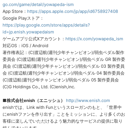
go.com/game/detail/yowapeda-ism
App Store：
https://apps.apple.com/jp/app/id6758927408
Google Playストア：
https://play.google.com/store/apps/details?
id=jp.enish.yowapedaism
ゲームアプリ公式Xアカウント：
https://x.com/yowapeda_ism
対応OS：iOS / Android
著作権表記：(C)渡辺航(週刊少年チャンピオン)/弱虫ペダル製作
委員会 (C)渡辺航(週刊少年チャンピオン)/弱虫ペダル GR 製作委
員会 (C)渡辺航(週刊少年チャンピオン)/弱虫ペダル 03 製作委員
会 (C)渡辺航(週刊少年チャンピオン)/弱虫ペダル 04 製作委員会
(C)渡辺航(週刊少年チャンピオン)/弱虫ペダル 05 製作委員会
(C)G Holdings Co., Ltd. (C)enish,inc.
■株式会社enish（エニッシュ）
http://www.enish.com
enishでは、Link with Funというスローガンのもと、「世界中
にenishファンを作り出す」ことをミッションに、より多くのお
客様に楽しんでいただけるよう魅力的なサービスの提供に取り
組んでまいります。