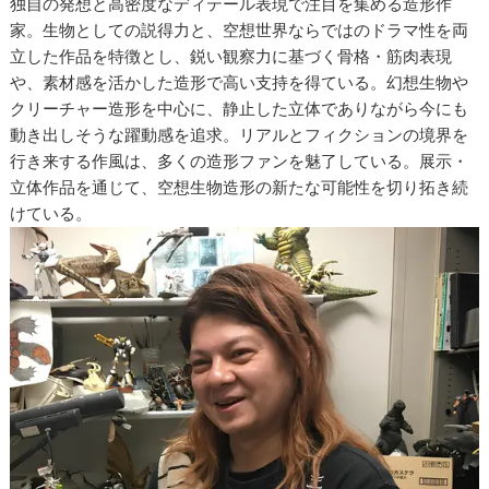
独自の発想と高密度なディテール表現で注目を集める造形作
家。生物としての説得力と、空想世界ならではのドラマ性を両
立した作品を特徴とし、鋭い観察力に基づく骨格・筋肉表現
や、素材感を活かした造形で高い支持を得ている。幻想生物や
クリーチャー造形を中心に、静止した立体でありながら今にも
動き出しそうな躍動感を追求。リアルとフィクションの境界を
行き来する作風は、多くの造形ファンを魅了している。展示・
立体作品を通じて、空想生物造形の新たな可能性を切り拓き続
けている。