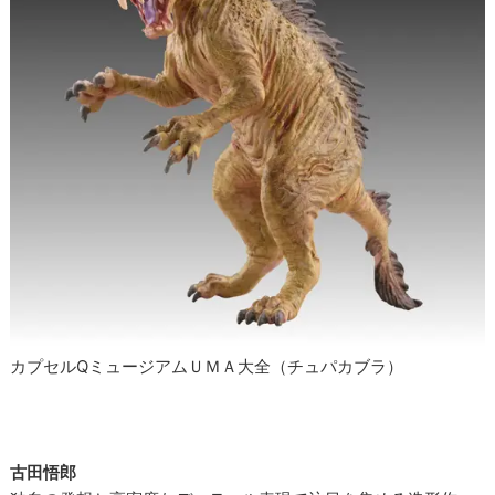
カプセルQミュージアムＵＭＡ大全（チュパカブラ）
古田悟郎