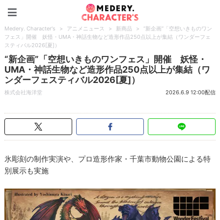
Medery. Character's
Medery. Character's
>
アニメニュース
>
新商品
>
“新企画”「空想いきものワン
フェス」開催 妖怪・UMA・神話生物など造形作品250点以上が集結（ワンダーフェ
スティバル2026[夏]）
“新企画”「空想いきものワンフェス」開催 妖怪・
UMA・神話生物など造形作品250点以上が集結（ワ
ンダーフェスティバル2026[夏]）
株式会社海洋堂
2026.6.9 12:00配信
氷彫刻の制作実演や、プロ造形作家・千葉市動物公園による特
別展示も実施