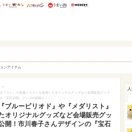
総研 ディズニー特集
mimot.
うまいめし
うまいパン
うまい肉
Medery.
y. Character's
ョンアイテム
>
人
メダリスト』の美麗イラストを使用したオリジナルグッズなど会場販売グッズ
の『宝石の国』グッズの続報も！
 『ブルーピリオド』や『メダリスト』
1
たオリジナルグッズなど会場販売グッ
公開！市川春子さんデザインの『宝石
2