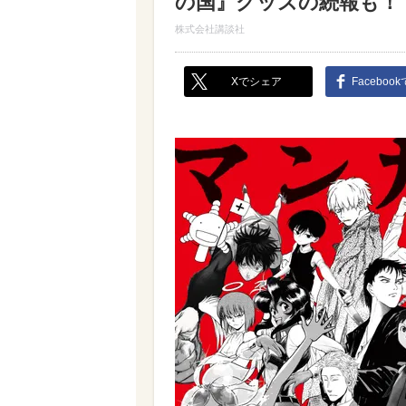
の国』グッズの続報も！
株式会社講談社
Xでシェア
Faceboo