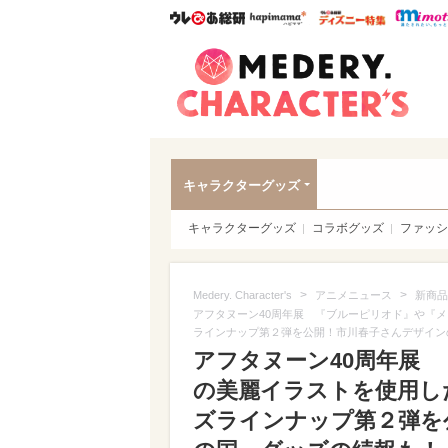
ウレぴあ総研
ハピママ*
ウレぴあ
Meder
キャラクターグッズ
キャラクターグッズ
コラボグッズ
ファッシ
>
>
Medery. Character's
アニメニュース
新商品
アフタヌーン40周年展 『ブルーピリオド』や『
ラインナップ第２弾を公開！市川春子さんデザイン
アフタヌーン40周年展
の美麗イラストを使用し
ズラインナップ第２弾を