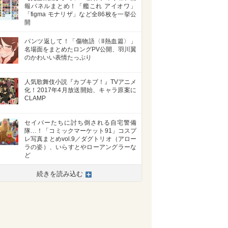
報パネルまとめ！「艦これ アイオワ」
「figma モナリザ」など全86枚を一挙公
開
パンツ返して！「傷物語〈II熱血篇〉」
名場面をまとめたロングPV公開、羽川翼
のかわいい表情たっぷり
人気歌舞伎小説『カブキブ！』TVアニメ
化！2017年4月放送開始、キャラ原案に
CLAMP
セイバーたちに討ち倒される自宅警備
隊…！「コミックマーケット91」コスプ
レ写真まとめvol.9／ダグトリオ（アロー
ラの姿）、いらすとやローアングラーな
ど
続きを読み込む