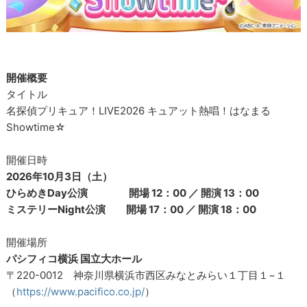
開催概要
タイトル
名探偵プリキュア！LIVE2026 キュアット熱唱！はなまる
Showtime☆
開催日時
2026年10月3日（土）
ひらめきDay公演 開場 12：00 ／ 開演 13：00
ミステリーNight公演 開場 17：00 ／ 開演 18：00
開催場所
パシフィコ横浜 国立大ホール
〒220-0012 神奈川県横浜市西区みなとみらい１丁目１−１
（
https://www.pacifico.co.jp/
）