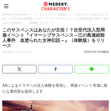
Medery. Character's
Medery. Character's
>
アニメニュース
>
新商品
>
このサスペンスはあなたが主
役！？次世代没入型周遊イベント『イマーシブサスペンス～江の島連続殺人事件 血塗
られた女神伝説～』（体験版）をリリース
このサスペンスはあなたが主役！？次世代没入型周
遊イベント『イマーシブサスペンス～江の島連続殺
人事件 血塗られた女神伝説～』（体験版）をリリ
ース
株式会社ウデキキキカク
2026.6.15 9:00配信
ARによるドラマへの没入体験を実現し、周遊イベント市場に新
たな選択肢を提供します