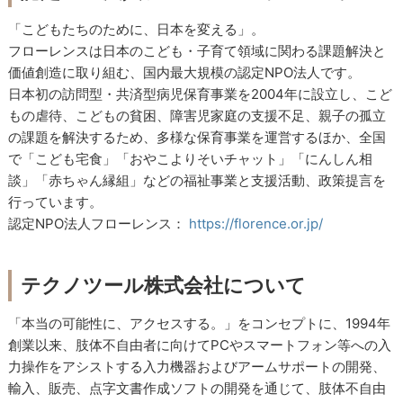
「こどもたちのために、日本を変える」。
フローレンスは日本のこども・子育て領域に関わる課題解決と
価値創造に取り組む、国内最大規模の認定NPO法人です。
日本初の訪問型・共済型病児保育事業を2004年に設立し、こど
もの虐待、こどもの貧困、障害児家庭の支援不足、親子の孤立
の課題を解決するため、多様な保育事業を運営するほか、全国
で「こども宅食」「おやこよりそいチャット」「にんしん相
談」「赤ちゃん縁組」などの福祉事業と支援活動、政策提言を
行っています。
認定NPO法人フローレンス：
https://florence.or.jp/
テクノツール株式会社について
「本当の可能性に、アクセスする。」をコンセプトに、1994年
創業以来、肢体不自由者に向けてPCやスマートフォン等への入
力操作をアシストする入力機器およびアームサポートの開発、
輸入、販売、点字文書作成ソフトの開発を通じて、肢体不自由