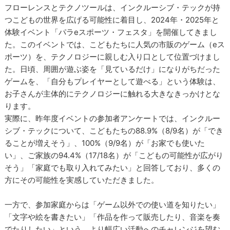
フローレンスとテクノツールは、インクルーシブ・テックが持
つこどもの世界を広げる可能性に着目し、2024年・2025年と
体験イベント「パラeスポーツ・フェスタ」を開催してきまし
た。このイベントでは、こどもたちに人気の市販のゲーム（eス
ポーツ）を、テクノロジーに親しむ入り口として位置づけまし
た。日頃、周囲が遊ぶ姿を「見ているだけ」になりがちだった
ゲームを、「自分もプレイヤーとして遊べる」という体験は、
お子さんが主体的にテクノロジーに触れる大きなきっかけとな
ります。
実際に、昨年度イベントの参加者アンケートでは、インクルー
シブ・テックについて、こどもたちの88.9%（8/9名）が「でき
ることが増えそう」、100%（9/9名）が「お家でも使いた
い」、ご家族の94.4%（17/18名）が「こどもの可能性が広がり
そう」「家庭でも取り入れてみたい」と回答しており、多くの
方にその可能性を実感していただきました。
一方で、参加家庭からは「ゲーム以外での使い道を知りたい」
「文字や絵を書きたい」「作品を作って販売したり、音楽を奏
でたりしたい」という、より幅広い活動へのチャレンジを望む