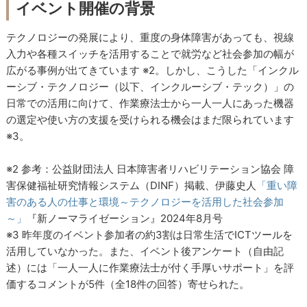
イベント開催の背景
テクノロジーの発展により、重度の身体障害があっても、視線
入力や各種スイッチを活用することで就労など社会参加の幅が
広がる事例が出てきています ※2。しかし、こうした「インクル
ーシブ・テクノロジー（以下、インクルーシブ・テック）」の
日常での活用に向けて、作業療法士から一人一人にあった機器
の選定や使い方の支援を受けられる機会はまだ限られています
※3。
※2 参考：公益財団法人 日本障害者リハビリテーション協会 障
害保健福祉研究情報システム（DINF）掲載、伊藤史人
「重い障
害のある人の仕事と環境～テクノロジーを活用した社会参加
～」
『新ノーマライゼーション』2024年8月号
※3 昨年度のイベント参加者の約3割は日常生活でICTツールを
活用していなかった。また、イベント後アンケート（自由記
述）には「一人一人に作業療法士が付く手厚いサポート」を評
価するコメントが5件（全18件の回答）寄せられた。