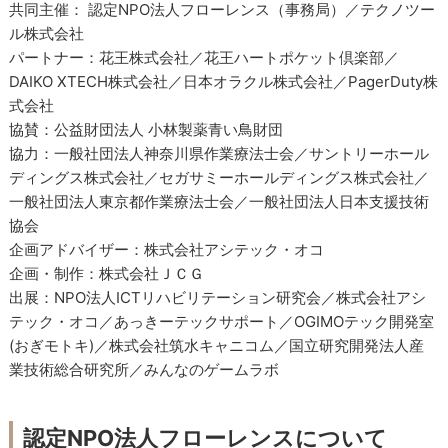
共同主催： 認定NPO法人フローレンス（事務局）／テクノツー
ル株式会社
パートナー：花王株式会社／花王ハートポケット倶楽部／
DAIKO XTECH株式会社／日本オラクル株式会社／PagerDuty株
式会社
協賛：公益財団法人 小林製薬青い鳥財団
協力：一般社団法人神奈川県作業療法士会／サントリーホール
ディングス株式会社／セガサミーホールディングス株式会社／
一般社団法人東京都作業療法士会／一般社団法人日本支援技術
協会
企画アドバイザー：株式会社アシテック・オコ
企画・制作：株式会社ＪＣＧ
出展：NPO法人ICTリハビリテーション研究会／株式会社アシ
テック・オコ／あっきーテックサポート／OGIMOテック開発室
(おぎモトキ)／株式会社筑水キャニコム／国立研究開発法人産
業技術総合研究所／みんなのゲームラボ
認定NPO法人フローレンスについて