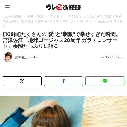
ウレぴあ総研（うれぴあ）
ウレぴあ総研
>
特集・連載
>
アイドル
>
[108回]たくさんの"愛"と"刺激"で幸せ
すぎた瞬間。宮澤佐江「地球ゴージャス20周年 ガラ・コンサート」余韻たっぷりに語
る
[108回]たくさんの"愛"と"刺激"で幸せすぎた瞬間。
宮澤佐江「地球ゴージャス20周年 ガラ・コンサー
ト」余韻たっぷりに語る
宮澤佐江
・
CHIE
2015.4.17 12:05