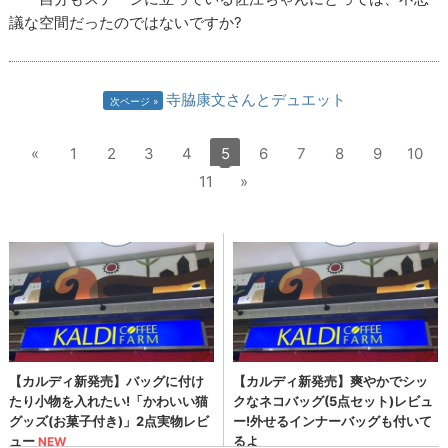
議な空間だったのではないですか?
寺脇康文さんとデュエット
次ページ
«
1
2
3
4
5
6
7
8
9
10
11
»