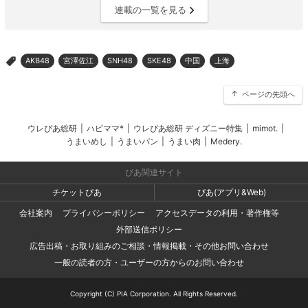
連載の一覧を見る
AKB48
宮澤佐江
SNH48
SKE48
中国
上海
>
ページの先頭へ
ウレぴあ総研
|
ハピママ*
|
ウレぴあ総研 ディズニー特集
|
mimot.
|
うまいめし
|
うまいパン
|
うまい肉
|
Medery.
ぴあ関連サイト
チケットぴあ
ぴあ(アプリ&Web)
会社案内
プライバシーポリシー
アクセスデータの利用・著作権等
外部送信ポリシー
広告出稿・お取り組みのご相談・情報掲載・その他お問い合わせ
一般の読者の方・ユーザーの方からのお問い合わせ
Copyright (C) PIA Corporation. All Rights Reserved.