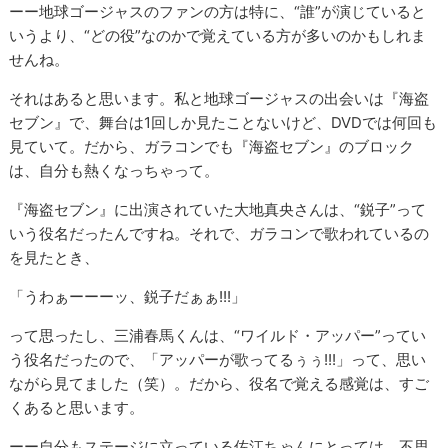
ーー地球ゴージャスのファンの方は特に、“誰”が演じていると
いうより、“どの役”なのかで覚えている方が多いのかもしれま
せんね。
それはあると思います。私と地球ゴージャスの出会いは『海盗
セブン』で、舞台は1回しか見たことないけど、DVDでは何回も
見ていて。だから、ガラコンでも『海盗セブン』のブロック
は、自分も熱くなっちゃって。
『海盗セブン』に出演されていた大地真央さんは、“鋭子”って
いう役名だったんですね。それで、ガラコンで歌われているの
を見たとき、
「うわぁーーーッ、鋭子だぁぁ!!!」
って思ったし、三浦春馬くんは、“ワイルド・アッパー”ってい
う役名だったので、「アッパーが歌ってるぅぅ!!!」って、思い
ながら見てました（笑）。だから、役名で覚える感覚は、すご
くあると思います。
ーー自分もステージに立っている佐江ちゃんにとっては、不思