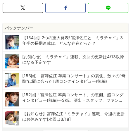
バックナンバー
【154回】2つの重大発表! 宮澤佐江と「ミラチャイ」3
年半の長期連載は、どんな存在だった？
[お知らせ]「ミラチャイ」連載、次回の更新は4/13以降
になる予定です
[153回]「宮澤佐江 卒業コンサート」の裏側。数々の"奇
跡"は間に合った! 超ロングインタビュー(後編)
[152回]「宮澤佐江 卒業コンサート」の裏側。超ロング
インタビュー(前編)ーSKE、演出・スタッフ、ファン...
【お知らせ】宮澤佐江「ミラチャイ」連載、今週の更新
はお休みです[次回は3/18]