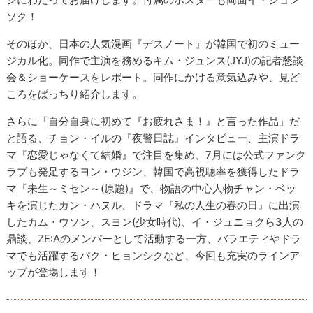
ソク！
そのほか、日本の人気漫画『デスノート』が韓国で初のミュー
ジカル化。同作で主演を務めるキム・ジュンス(JYJ)の記者懇談
会＆ショーケースをレポート。同作にかける意気込みや、見ど
ころをばっちり紹介します。
さらに「自分自身に初めて『お疲れさま！』と言った作品」だ
と語る、チョン・イルの『夜警日誌』インタビュー、主演ドラ
マ『恋愛じゃなくて結婚』で注目を集め、7月には公式ファンク
ラブも発足するヨン・ウジン、韓国で高視聴率を獲得したドラ
マ『未生～ミセン～(原題)』で、物語の中心人物チャン・ベッ
キを演じたカン・ハヌル、ドラマ『私の人生の春の日』に出演
したカム・ウソン、スヨン(少女時代)、イ・ジュニョクら3人の
鼎談、ZE:Aのメンバーとして活動する一方、バラエティやドラ
マでも活躍するパク・ヒョンシクなど、今回も充実のラインア
ップが登場します！