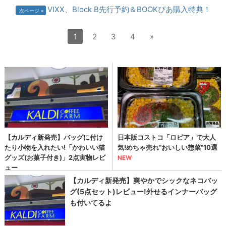
VIXX、Block B先行予約＆BOOKぴあ購入特典！
次ページ
1
2
3
4
»