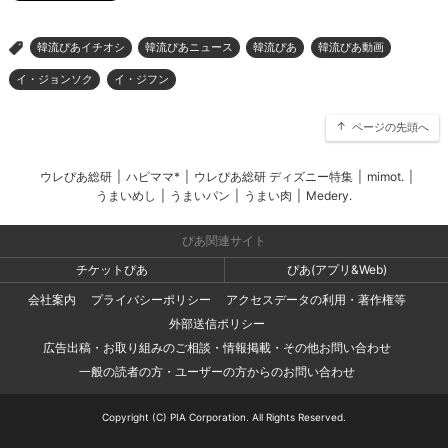
韓流ぴあイチオシ
韓流ぴあニュース
韓流ぴあ
韓流ぴあ動画
>
イ・ジョンソク
イ・ジフン
ページの先頭へ
ウレぴあ総研
|
ハピママ*
|
ウレぴあ総研 ディズニー特集
|
mimot.
|
うまいめし
|
うまいパン
|
うまい肉
|
Medery.
ぴあ関連サイト
チケットぴあ
ぴあ(アプリ&Web)
会社案内
プライバシーポリシー
アクセスデータの利用・著作権等
外部送信ポリシー
広告出稿・お取り組みのご相談・情報掲載・その他お問い合わせ
一般の読者の方・ユーザーの方からのお問い合わせ
Copyright (C) PIA Corporation. All Rights Reserved.