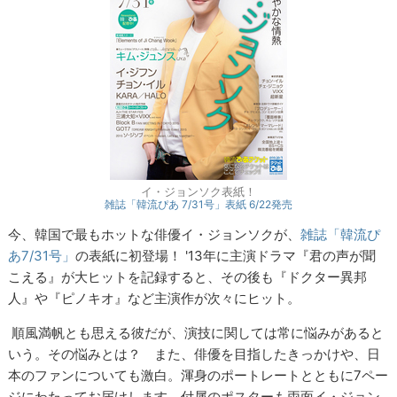
イ・ジョンソク表紙！
雑誌「韓流ぴあ 7/31号」表紙 6/22発売
今、韓国で最もホットな俳優イ・ジョンソクが、
雑誌「韓流ぴ
あ7/31号」
の表紙に初登場！
'13年に主演ドラマ『君の声が聞
こえる』が大ヒットを記録すると、その後も『ドクター異邦
人』や『ピノキオ』など主演作が次々にヒット。
順風満帆とも思える彼だが、演技に関しては常に悩みがあると
いう。その悩みとは？ また、俳優を目指したきっかけや、日
本のファンについても激白。渾身のポートレートとともに7ペー
ジにわたってお届けします。付属のポスターも両面イ・ジョン