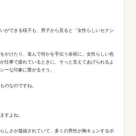
いができる様子も、男子から見ると「女性らしいセクシ
をかけたり、進んで何かを手伝う余裕に、女性らしい色
が仕事で疲れているときに、そっと支えてあげられるよ
シーな印象に繋がるそう。
ものなのですね。
ますよね。
らしさが凝縮されていて、多くの男性が胸キュンするポ