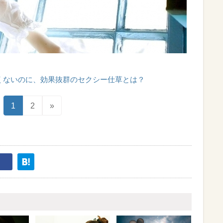
くないのに、効果抜群のセクシー仕草とは？
1
2
»