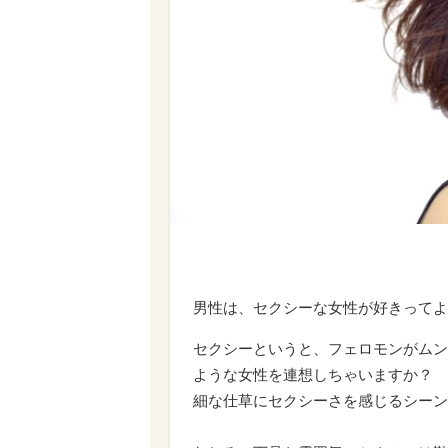
男性は、セクシーな女性が好きってよ
セクシーというと、フェロモンがムン
ような女性を連想しちゃいますか？ 
細な仕草にセクシーさを感じるシーン