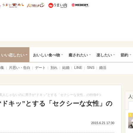
総研 ディズニー特集
mimot.
うまいめし
うまいパン
うまい肉
Medery.
ot.(ミモット)
いい恋したい
おいしい食べ物
癒されたい
楽したい
節約
G集
片思い・告白
デート
別れ
結婚
LINE
SNS
婚活
美人じゃないのに男子が“ドキッ”とする「セクシーな女性」の特徴4つ
人
“ドキッ”とする「セクシーな女性」の
1
2015.6.21 17:30