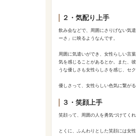
２・気配り上手
飲み会などで、周囲にさりげない気遣
ーさ」に映るようなんです。
周囲に気遣いができ、女性らしい言葉
気を感じることがあるとか。また、彼
うな優しさも女性らしさを感じ、セク
優しさって、女性らしい色気に繋がる
３・笑顔上手
笑顔って、周囲の人を勇気づけてくれ
とくに、ふんわりとした笑顔には女性