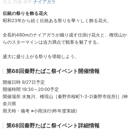
尺玉
万発
水中
ナイアガラ
伝統の祭りを飾る花火
昭和23年から続く伝統ある祭りを華々しく飾る花火。
全長約480mのナイアガラが織り成す仕掛け花火と、権現山か
らのスターマインは迫力満点で観客を魅了する。
盛大に盛り上がる祭りを堪能しよう。
第68回秦野たばこ祭イベント開催情報
開催日時 9/27日予定
開催時間 19:30～20:00予定
開催場所 水無川、権現山［秦野市桜町1-3-2(秦野市役所)］/神
奈川県
雨天時・備考 ※小雨決行(昨年度実績)
第68回秦野たばこ祭イベント詳細情報