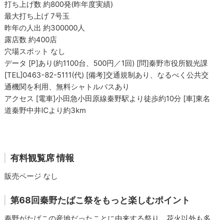
打ち上げ数 約800発(昨年度実績)
最大打ち上げ 7号玉
昨年の人出 約300000人
露店数 約400店
穴場スポット なし
データ [P]あり(約1100台、500円／1回) [問]秦野市役所観光課
[TEL]0463-82-5111(代) [備考]交通規制あり、なるべく公共交
通機関を利用、無料シャトルバスあり
アクセス [電車]小田急小田原線秦野駅より徒歩約10分 [車]東名
道秦野中井ICより約3km
有料観覧席 情報
販売ページ なし
第68回秦野たばこ祭をもっと楽しむポイント
秦野がたばこの産地だったことに由来する祭り。花火以外も多