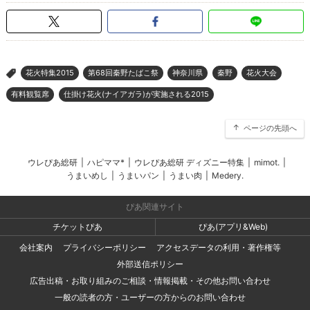
花火特集2015
第68回秦野たばこ祭
神奈川県
秦野
花火大会
>
有料観覧席
仕掛け花火(ナイアガラ)が実施される2015
ページの先頭へ
ウレぴあ総研
|
ハピママ*
|
ウレぴあ総研 ディズニー特集
|
mimot.
|
うまいめし
|
うまいパン
|
うまい肉
|
Medery.
ぴあ関連サイト
チケットぴあ
ぴあ(アプリ&Web)
会社案内
プライバシーポリシー
アクセスデータの利用・著作権等
外部送信ポリシー
広告出稿・お取り組みのご相談・情報掲載・その他お問い合わせ
一般の読者の方・ユーザーの方からのお問い合わせ