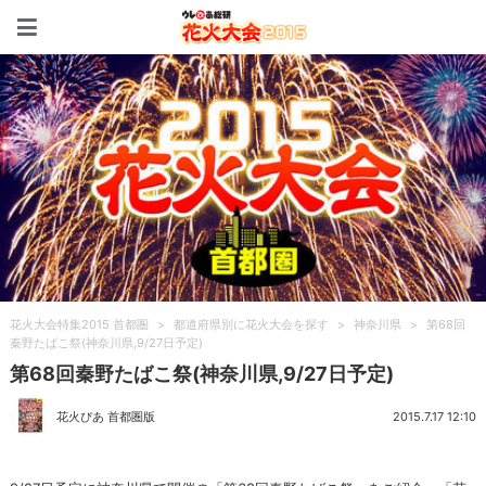
花火大会特集2015 首都圏
花火大会特集2015 首都圏
>
都道府県別に花火大会を探す
>
神奈川県
>
第68回
秦野たばこ祭(神奈川県,9/27日予定)
第68回秦野たばこ祭(神奈川県,9/27日予定)
花火ぴあ 首都圏版
2015.7.17 12:10