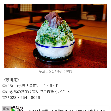
宇治しるこミルク 580円
《腰掛庵》
◎住所 山形県天童市北目1・6・11
◎かき氷の営業は電話でご確認ください。
電話023・654・8056
【かき氷】世界一を目指す30センチの氷も!“絶品＆ユニ