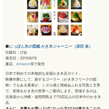
■
にっぽん氷の図鑑 かき氷ジャーニー（原田 泉）
出版社：ぴあ
発売日：2015/6/15
書店、
Amazon
等で発売
日本で初めての本格的な全国かき氷店ガイド。
映像作家にして、旅するゴーラー（かき氷フリークの総
称）でもある著者が、シズル感と情緒あふれる写真と文章
で、皆様をかき氷の世界へご案内します。登場するのは、
北海道から沖縄・波照間島まで70店以上の日本中のかき氷
店。
さらに、本書をお買い上げになった方だけが食することの