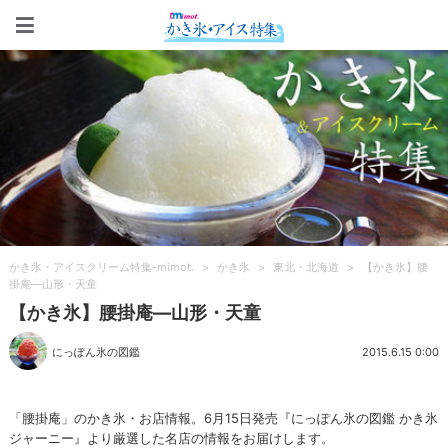
かき氷・アイスクリーム特集-m
かき氷・アイスクリーム特集-mimot.
>
かき氷
>
東北・北海道
>
【かき氷】腰
掛庵—山形・天童
【かき氷】腰掛庵—山形・天童
にっぽん氷の図鑑
2015.6.15 0:00
「腰掛庵」のかき氷・お店情報。6月15日発売『にっぽん氷の図鑑 かき氷
ジャーニー』より厳選した名店の情報をお届けします。