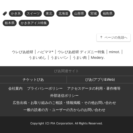
かき氷
スイーツ
東北
北海道
山形県
宮城
福島県
>
栃木県
かき氷アイス特集
ページの先頭へ
ウレぴあ総研
|
ハピママ*
|
ウレぴあ総研 ディズニー特集
|
mimot.
|
うまいめし
|
うまいパン
|
うまい肉
|
Medery.
ぴあ関連サイト
チケットぴあ
ぴあ(アプリ&Web)
会社案内
プライバシーポリシー
アクセスデータの利用・著作権等
外部送信ポリシー
広告出稿・お取り組みのご相談・情報掲載・その他お問い合わせ
一般の読者の方・ユーザーの方からのお問い合わせ
Copyright (C) PIA Corporation. All Rights Reserved.