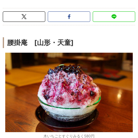
腰掛庵 [山形・天童]
木いちごとすぐりみるく580円