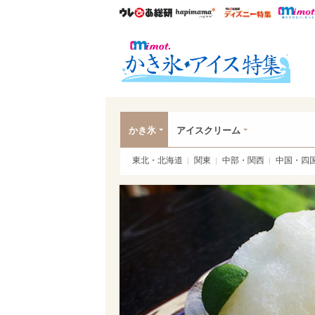
ウレぴあ総研
ハピママ*
ウレぴあ
かき
かき氷
アイスクリーム
東北・北海道
関東
中部・関西
中国・四