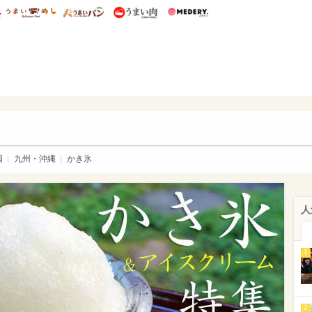
総研 ディズニー特集
mimot.
うまいめし
うまいパン
うまい肉
Medery.
氷・アイスクリーム特集-mimot.
国
九州・沖縄
かき氷
人
1
2