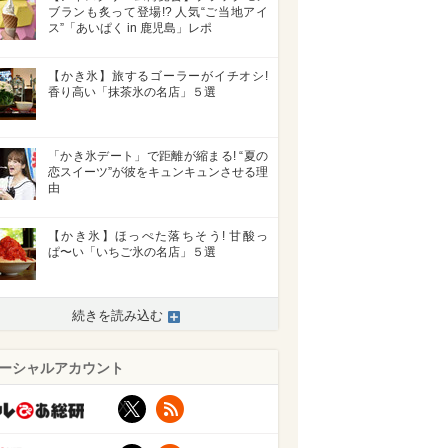
ブランも炙って登場!? 人気“ご当地アイ
ス”「あいぱく in 鹿児島」レポ
【かき氷】旅するゴーラーがイチオシ!
香り高い「抹茶氷の名店」５選
「かき氷デート」で距離が縮まる! “夏の
恋スイーツ”が彼をキュンキュンさせる理
由
【かき氷】ほっぺた落ちそう! 甘酸っ
ぱ〜い「いちご氷の名店」５選
続きを読み込む
ーシャルアカウント
X
RSS