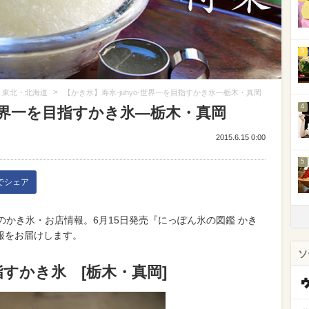
3
>
東北・北海道
【かき氷】寿氷-juhyo-世界一を目指すかき氷—栃木・真岡
4
-世界一を目指すかき氷—栃木・真岡
2015.6.15 0:00
5
kでシェア
氷」のかき氷・お店情報。6月15日発売『にっぽん氷の図鑑 かき
報をお届けします。
ソ
目指すかき氷 [栃木・真岡]