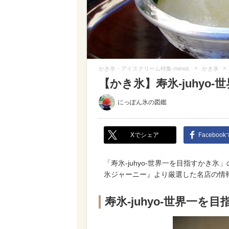
>
>
かき氷・アイスクリーム特集-mimot.
かき氷
【かき氷】寿氷-juhyo
にっぽん氷の図鑑
Xでシェア
Faceboo
「寿氷-juhyo-世界一を目指すかき
氷ジャーニー』より厳選した名店の情
寿氷-juhyo-世界一を