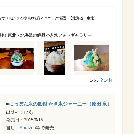
す30センチの氷も!“絶品＆ユニーク”厳選8【北海道・東北】
種も! 東北・北海道の絶品かき氷フォトギャラリー
1-5 /
全14枚
■
にっぽん氷の図鑑 かき氷ジャーニー（原田 泉）
出版社：ぴあ
発売日：2015/6/15
書店、
Amazon
等で発売