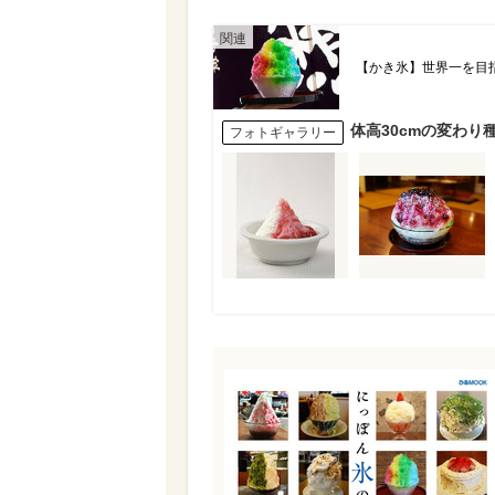
【かき氷】世界一を目指
体高30cmの変わり
フォトギャラリー