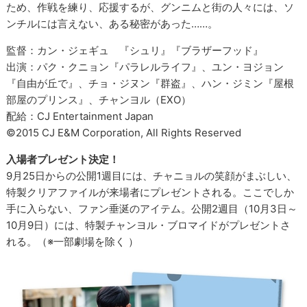
ため、作戦を練り、応援するが、グンニムと街の人々には、ソ
ンチルには言えない、ある秘密があった……。
監督：カン・ジェギュ 『シュリ』『ブラザーフッド』
出演：パク・クニョン『パラレルライフ』、ユン・ヨジョン
『自由が丘で』、チョ・ジヌン『群盗』、ハン・ジミン『屋根
部屋のプリンス』、チャンヨル（EXO）
配給：CJ Entertainment Japan
©2015 CJ E&M Corporation, All Rights Reserved
入場者プレゼント決定！
9月25日からの公開1週目には、チャニョルの笑顔がまぶしい、
特製クリアファイルが来場者にプレゼントされる。ここでしか
手に入らない、ファン垂涎のアイテム。公開2週目（10月3日～
10月9日）には、特製チャンヨル・ブロマイドがプレゼントさ
れる。（※一部劇場を除く ）