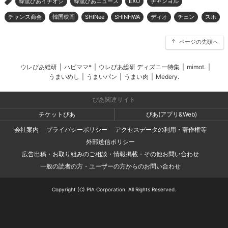
韓流ぴあイチオシ
韓流ぴあニュース
EXO
チャンヨル
>
チャンス商会
韓国映画
SHINee
SHINHWA
ディオ
チェン
スホ
ページの先頭へ
ウレぴあ総研
|
ハピママ*
|
ウレぴあ総研 ディズニー特集
|
mimot.
|
うまいめし
|
うまいパン
|
うまい肉
|
Medery.
ぴあ関連サイト
チケットぴあ
ぴあ(アプリ&Web)
会社案内
プライバシーポリシー
アクセスデータの利用・著作権等
外部送信ポリシー
広告出稿・お取り組みのご相談・情報掲載・その他お問い合わせ
一般の読者の方・ユーザーの方からのお問い合わせ
Copyright (C) PIA Corporation. All Rights Reserved.