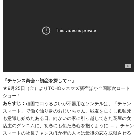
『チャンス商会～初恋を探して～』
★9月25日（金）よりTOHOシネマズ新宿ほか全国順次ロード
ショー！
あらすじ：
頑固で口うるさいが不器用なソンチルは、「チャン
スマート」で働く独り身のおじいちゃん。戦友を亡くし孤独死
も意識し始めたある日、向かいの家に引っ越してきた花屋の女
店主のグンニムに、初恋にも似た恋心を抱くように……。チャン
スマートの社長チャンスほか街の人々は最後の恋を成就させる