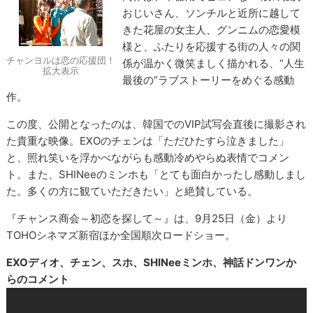
おじいさん、ソンチルと近所に越して
きた花屋の女主人、グンニムの恋愛模
様と、ふたりを応援する街の人々の関
チャンヨルは恋の応援団！
係が温かく微笑ましく描かれる、“人生
拡大表示
最後の”ラブストーリーをめぐる感動
作。
この度、公開となったのは、韓国でのVIP試写会直後に撮影され
た貴重な映像。EXOのチェンは「ただひたすら泣きました」
と、照れ笑いを浮かべながらも感動冷めやらぬ表情でコメン
ト。また、SHINeeのミンホも「とても面白かったし感動しまし
た。多くの方に観ていただきたい」と絶賛している。
『チャンス商会～初恋を探して～』は、9月25日（金）より
TOHOシネマズ新宿ほか全国順次ロードショー。
EXOディオ、チェン、スホ、SHINeeミンホ、神話ドンワンか
らのコメント