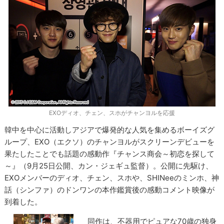
EXOディオ、チェン、スホがチャンヨルを応援
韓中を中心に活動しアジアで爆発的な人気を集めるボーイズグ
ループ、EXO（エクソ）のチャンヨルがスクリーンデビューを
果たしたことでも話題の感動作『チャンス商会～初恋を探して
～』（9月25日公開、カン・ジェギュ監督）。公開に先駆け、
EXOメンバーのディオ、チェン、スホや、SHINeeのミンホ、神
話（シンファ）のドンワンの本作鑑賞後の感動コメント映像が
到着した。
同作は、不器用でピュアな70歳の独身