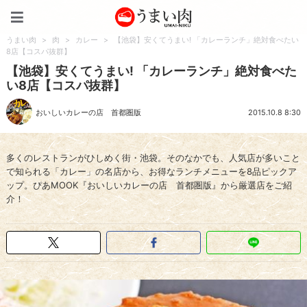
うまい肉
うまい肉
>
肉
>
カレー
>
【池袋】安くてうまい! 「カレーランチ」絶対食べたい
8店【コスパ抜群】
【池袋】安くてうまい! 「カレーランチ」絶対食べた
い8店【コスパ抜群】
おいしいカレーの店 首都圏版
2015.10.8 8:30
多くのレストランがひしめく街・池袋。そのなかでも、人気店が多いこと
で知られる「カレー」の名店から、お得なランチメニューを8品ピックア
ップ。ぴあMOOK『おいしいカレーの店 首都圏版』から厳選店をご紹
介！