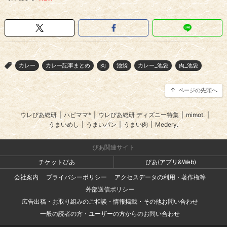
カレー
カレー記事まとめ
肉
池袋
カレー_池袋
肉_池袋
>
ページの先頭へ
ウレぴあ総研
|
ハピママ*
|
ウレぴあ総研 ディズニー特集
|
mimot.
|
うまいめし
|
うまいパン
|
うまい肉
|
Medery.
ぴあ関連サイト
チケットぴあ
ぴあ(アプリ&Web)
会社案内
プライバシーポリシー
アクセスデータの利用・著作権等
外部送信ポリシー
広告出稿・お取り組みのご相談・情報掲載・その他お問い合わせ
一般の読者の方・ユーザーの方からのお問い合わせ