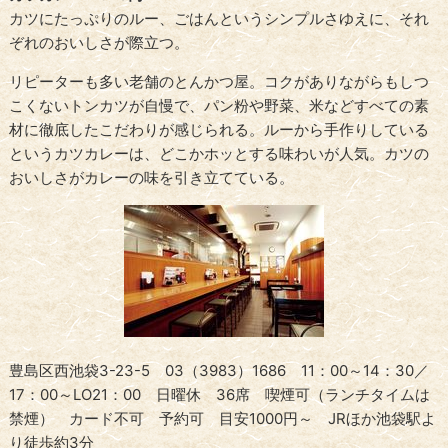
カツにたっぷりのルー、ごはんというシンプルさゆえに、それ
ぞれのおいしさが際立つ。
リピーターも多い老舗のとんかつ屋。コクがありながらもしつ
こくないトンカツが自慢で、パン粉や野菜、米などすべての素
材に徹底したこだわりが感じられる。ルーから手作りしている
というカツカレーは、どこかホッとする味わいが人気。カツの
おいしさがカレーの味を引き立てている。
豊島区西池袋3-23-5 03（3983）1686 11：00～14：30／
17：00～LO21：00 日曜休 36席 喫煙可（ランチタイムは
禁煙） カード不可 予約可 目安1000円～ JRほか池袋駅よ
り徒歩約3分