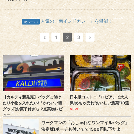
人気の「南インドカレー」を堪能！
次ページ
«
1
2
3
»