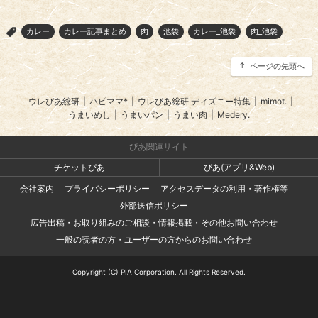
カレー
カレー記事まとめ
肉
池袋
カレー_池袋
肉_池袋
>
ページの先頭へ
ウレぴあ総研
|
ハピママ*
|
ウレぴあ総研 ディズニー特集
|
mimot.
|
うまいめし
|
うまいパン
|
うまい肉
|
Medery.
ぴあ関連サイト
チケットぴあ
ぴあ(アプリ&Web)
会社案内
プライバシーポリシー
アクセスデータの利用・著作権等
外部送信ポリシー
広告出稿・お取り組みのご相談・情報掲載・その他お問い合わせ
一般の読者の方・ユーザーの方からのお問い合わせ
Copyright (C) PIA Corporation. All Rights Reserved.