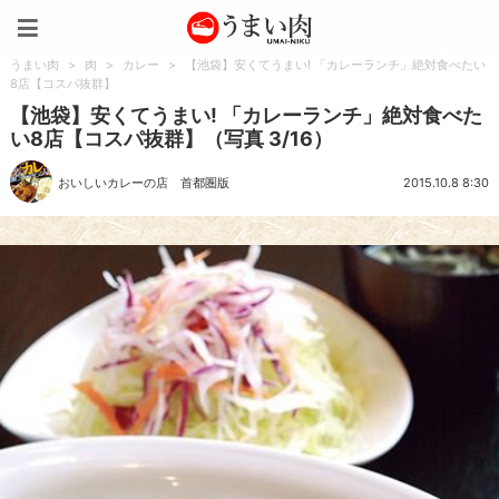
うまい肉
うまい肉
>
肉
>
カレー
>
【池袋】安くてうまい! 「カレーランチ」絶対食べたい
8店【コスパ抜群】
【池袋】安くてうまい! 「カレーランチ」絶対食べた
い8店【コスパ抜群】（写真 3/16）
おいしいカレーの店 首都圏版
2015.10.8 8:30