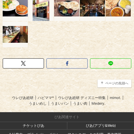
ページの先頭へ
ウレぴあ総研
|
ハピママ*
|
ウレぴあ総研 ディズニー特集
|
mimot.
|
うまいめし
|
うまいパン
|
うまい肉
|
Medery.
ぴあ関連サイト
チケットぴあ
ぴあ(アプリ&Web)