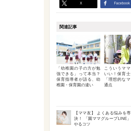
X
Facebook
関連記事
「幼稚園の子の方が勉
こういうママ
強できる」って本当？
いい！保育士
保育指導者が語る、幼
「理想的なマ
稚園・保育園の違い
通点
【ママ友】 よくある悩みを
決！ 「園ママグループLINE
やるコツ