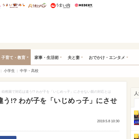
総研 ディズニー特集
mimot.
うまいめし
うまいパン
うまい肉
Medery.
ママ*
子育て・教育
家事・生活術
夫と妻
おでかけ・エンタメ
小学生
中学・高校
・幼稚園で対応は違う!? わが子を「いじめっ子」にさせない親の対応とは
人
う!? わが子を「いじめっ子」にさせ
1
2019.5.8 10:30
2