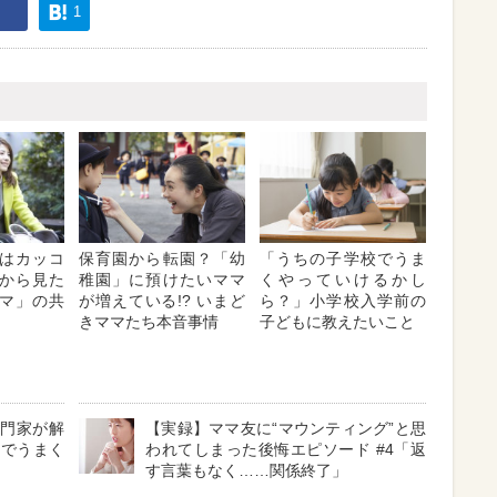
1
はカッコ
保育園から転園？「幼
「うちの子学校でうま
から見た
稚園」に預けたいママ
くやっていけるかし
マ」の共
が増えている!? いまど
ら？」小学校入学前の
きママたち本音事情
子どもに教えたいこと
専門家が解
【実録】ママ友に“マウンティング”と思
」でうまく
われてしまった後悔エピソード #4「返
す言葉もなく……関係終了」