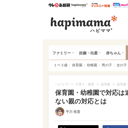
ウレぴあ総研
ハピママ*
ウレぴあ
ハピ
ファミリー
妊娠・出産
赤ちゃん
１〜３歳
保育園
幼稚園
男の子
女の子
>
>
>
ハピママ*
子育て・教育
保育園
保育園
保育園・幼稚園で対応は違
ない親の対応とは
平川 裕貴