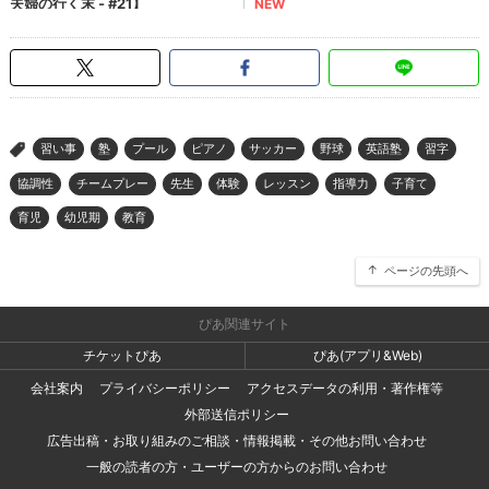
習い事
塾
プール
ピアノ
サッカー
野球
英語塾
習字
>
協調性
チームプレー
先生
体験
レッスン
指導力
子育て
育児
幼児期
教育
ページの先頭へ
ぴあ関連サイト
チケットぴあ
ぴあ(アプリ&Web)
会社案内
プライバシーポリシー
アクセスデータの利用・著作権等
外部送信ポリシー
広告出稿・お取り組みのご相談・情報掲載・その他お問い合わせ
一般の読者の方・ユーザーの方からのお問い合わせ