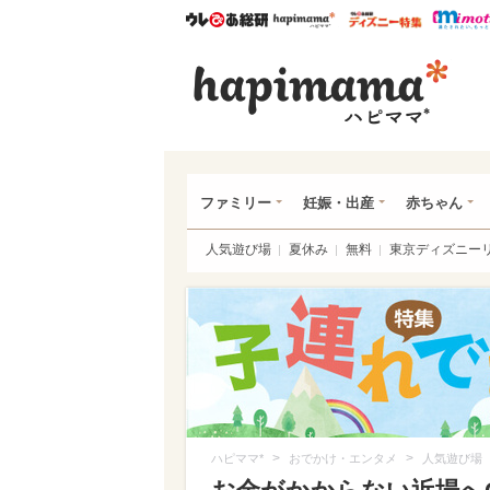
ウレぴあ総研
ハピママ*
ウレぴあ
ハピ
ファミリー
妊娠・出産
赤ちゃん
人気遊び場
夏休み
無料
東京ディズニー
>
>
ハピママ*
おでかけ・エンタメ
人気遊び場