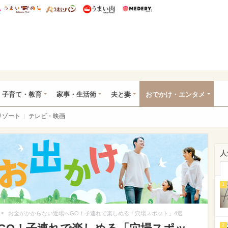
総研 ディズニー特集
mimot.
うまいめし
うまいパン
うまい肉
Medery.
ママ*
子育て・教育
家事・生活術
夫と妻
おでかけ・エンタメ
リゾート
テレビ・映画
人
1
>
お金がかからない近場へGO！子連れで楽しめる「穴場スポット」4選
2