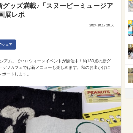
い新グッズ満載♪「スヌーピーミュージア
画展レポ
3
2024.10.17 20:50
kでシェア
4
ージアム」でハロウィーンイベントが開催中！約130点の新グ
ナッツカフェでは新メニューも楽しめます。秋のお出かけに
5
レポートします。