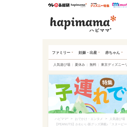
ウレぴあ総研
ハピママ*
ウレぴあ
ハピ
ファミリー
妊娠・出産
赤ちゃん
人気遊び場
夏休み
無料
東京ディズニー
>
>
ハピママ*
おでかけ・エンタメ
人気遊び場
【PEANUTS】かわいい新グッズ満載♪「スヌー