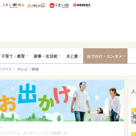
総研 ディズニー特集
mimot.
うまいめし
うまいパン
うまい肉
Medery.
ママ*
子育て・教育
家事・生活術
夫と妻
おでかけ・エンタメ
リゾート
テレビ・映画
人
1
>
ピーミュージアム」ホリデーシーズン企画展レポ
2