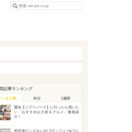
気記事ランキング
いま人気
昨日
1週間
愛知【ジブリパーク】に行ったら買いた
い「おすすめお土産＆グルメ」徹底紹
介！
初登場グッズをレポ!【ダッフィー&フレ