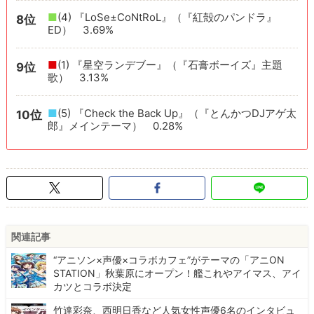
■
(4) 『LoSe±CoNtRoL』（『紅殻のパンドラ』
8位
ED） 3.69%
■
(1) 『星空ランデブー』（『石膏ボーイズ』主題
9位
歌） 3.13%
■
(5) 『Check the Back Up』（『とんかつDJアゲ太
10位
郎』メインテーマ） 0.28%
関連記事
“アニソン×声優×コラボカフェ”がテーマの「アニON
STATION」秋葉原にオープン！艦これやアイマス、アイ
カツとコラボ決定
竹達彩奈、西明日香など人気女性声優6名のインタビュ