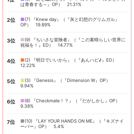
は青春する～』OP） 21.31%
■
(7) 『Knew day』（『灰と幻想のグリムガル』
2位
OP） 19.89%
■
(9) 『ちいさな冒険者』（『この素晴らしい世界に
3位
祝福を！』ED） 14.77%
■
(2) 『明日でいいから』（『あんハピ♪』ED）
4位
12.22%
■
(3) 『Genesis』（『Dimension W』OP）
5位
9.94%
■
(8) 『Checkmate！？』（『だがしかし』OP）
6位
9.38%
■
(10) 『LAY YOUR HANDS ON ME』（『キズナイ
7位
ーバー』OP） 5.4%