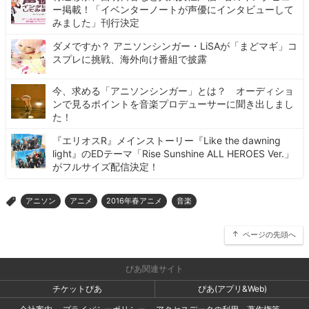
ー掲載！「イベンターノートが声優にインタビューして
みました」刊行決定
ダメですか？ アニソンシンガー・LiSAが「まどマギ」コ
スプレに挑戦、海外向け番組で披露
今、求める「アニソンシンガー」とは？ オーディショ
ンで見るポイントを音楽プロデューサーに聞き出しまし
た！
『エリオスR』メインストーリー『Like the dawning
light』のEDテーマ「Rise Sunshine ALL HEROES Ver.」
がフルサイズ配信決定！
アニソン
アニメ
2016年春アニメ
音楽
>
ページの先頭へ
ぴあ関連サイト
チケットぴあ
ぴあ(アプリ&Web)