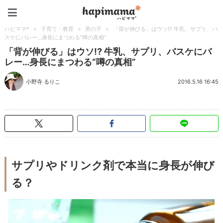
ハピママ*
ハピママ*
>
子育て・教育
>
男の子
>
「背が伸びる」はウソ!? 牛乳、サプリ、バ
スケにバレー…身長にまつわる“噂の真相”
「背が伸びる」はウソ!? 牛乳、サプリ、バスケにバ
レー…身長にまつわる“噂の真相”
小野寺 るりこ
2016.5.16 16:45
サプリやドリンク剤で本当に身長が伸び
る？