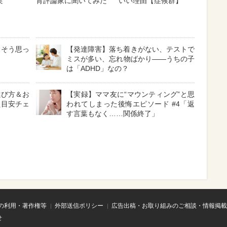
実
育評論家に聞いてみた
いい理由【症候群】
」そう思っ
【発達障害】落ち着きがない、テストで
ミスが多い、忘れ物ばかり――うちの子
は「ADHD」なの？
選び方＆お
【実録】ママ友に“マウンティング”と思
え目安チェ
われてしまった後悔エピソード #4「返
す言葉もなく……関係終了」
の利用・著作権等
外部送信ポリシー
広告出稿・お取り組みのご相談・情報掲載
せ