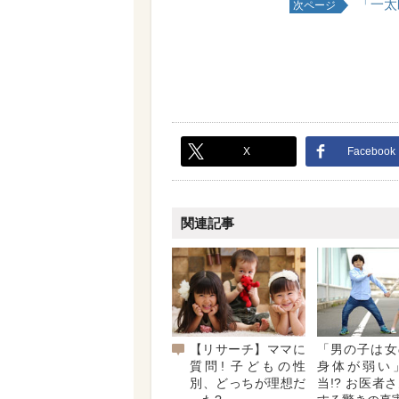
「一太
次ページ
X
Facebook
関連記事
【リサーチ】ママに
「男の子は女
質問! 子どもの性
身体が弱い
別、どっちが理想だ
当!? お医者