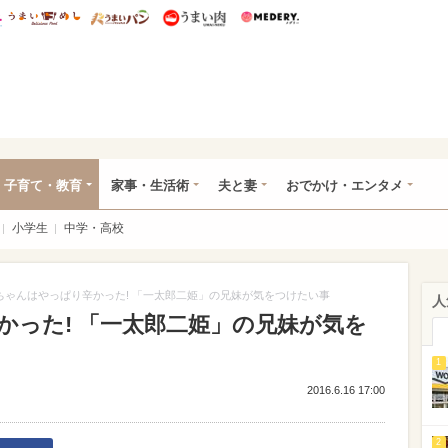
総研 ディズニー特集
mimot.
うまいめし
うまいパン
うまい肉
Medery.
ママ*
子育て・教育
家事・生活術
夫と妻
おでかけ・エンタメ
小学生
中学・高校
ちゃんはやっぱり辛かった! 「一太郎二姫」の兄妹が気をつけたい事
人
かった! 「一太郎二姫」の兄妹が気を
1
2016.6.16 17:00
2