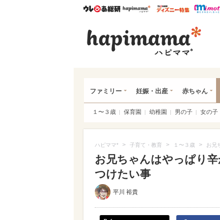
ウレぴあ総研
ハピママ*
ウレぴあ
ハピ
ファミリー
妊娠・出産
赤ちゃん
１〜３歳
保育園
幼稚園
男の子
女の子
>
>
>
ハピママ*
子育て・教育
１〜３歳
お兄
お兄ちゃんはやっぱり辛
つけたい事
平川 裕貴