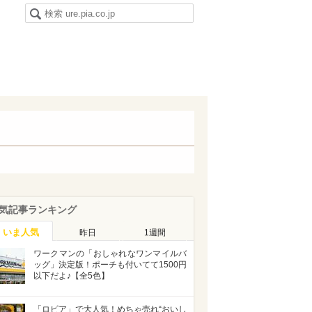
気記事ランキング
いま人気
昨日
1週間
ワークマンの「おしゃれなワンマイルバ
ッグ」決定版！ポーチも付いてて1500円
以下だよ♪【全5色】
「ロピア」で大人気！めちゃ売れ“おいし