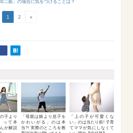
郎二姫」の場合に気をつけることは？
1
2
»
の子より
「母親は娘より息子を
「上の子が可愛くな
」って本
かわいがる」のは本
い」のは当たり前! 子育
さんが解説
当?! 実際のところを教
てママが気にしなくて