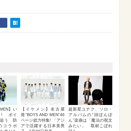
 MEN】い
【イケメン】名古屋
超新星ユナク、ソロ・
！ ボイ
発“BOYS AND MEN”46
アルバムの“頭ぽんぽ
追う 防
ページ総力特集! 「アジ
ん”楽曲は「魔法の呪文
のコラボ
アで活躍する日本美男
みたい」 取材こぼれ