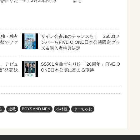
を作りた
子」3月28日発売
話も
単独・独占
サイン会参加のチャンスも！ SS501メ
京都でファ
ンバーらFIVE O ONE日本公演限定グッ
ズ＆購入者特典決定
NE、デビュ
SS501名曲ずらり!? 「20周年」FIVE O
版”発売決
ONE日本公演に高まる期待
あ
連載
BOYS AND MEN
小林豊
ゆーちゃむ