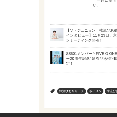
「一緒に空間
い」
【ソ・ジュニョン 韓流ぴあ
インタビュー】11月23日、
ンミーティング開催！
SS501メンバーらFIVE O O
ー20周年記念“韓流ぴあ特別
定！
韓流ぴあリサーチ
ボイメン
韓流ぴ
>