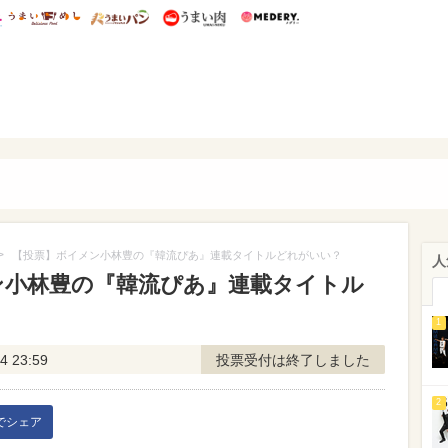
総研 ディズニー特集
mimot.
うまいめし
うまいパン
うまい肉
Medery.
ぴあ
>
【投票】ボイメン小林豊の『韓流ぴあ』連載タイトルどれがいい？
人
ン小林豊の『韓流ぴあ』連載タイトル
1
4 23:59
投票受付は終了しました
2
kでシェア