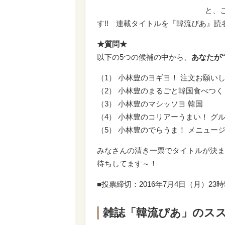
と、
す!! 連載タイトルを『韓流ぴあ』読
★質問★
以下の5つの候補の中から、
あなたが
（1） 小林豊のヨギヨ！ 注文お願い
（2） 小林豊のまるごと韓国食べつ
（3） 小林豊のマシッソヨ 韓国
（4） 小林豊のコリアーうまい！ グ
（5） 小林豊のでらうま！ メニュー
みなさんの清き一票でタイトルが決ま
待ちしてます～！
■投票締切：2016年7月4日（月）23時
雑誌「韓流ぴあ」のスス