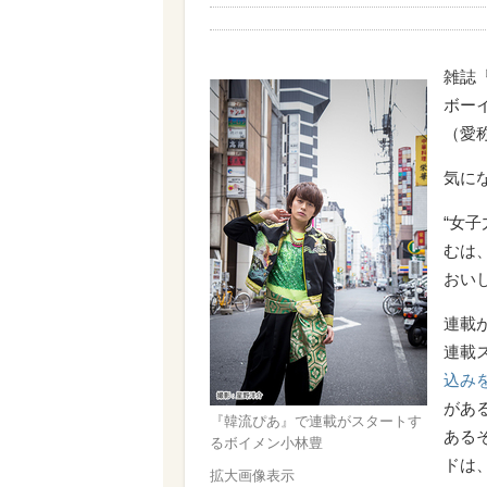
雑誌
ボーイ
（愛
気に
“女
むは
おい
連載
連載
込み
があ
『韓流ぴあ』で連載がスタートす
ある
るボイメン小林豊
ドは
拡大画像表示