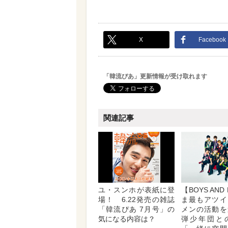
X
Facebook
「韓流ぴあ」更新情報が受け取れます
関連記事
ユ・スンホが表紙に登
【BOYS AND
場！ 6.22発売の雑誌
ま最もアツイ
「韓流ぴあ 7月号」の
メンの活動を
気になる内容は？
弾少年団と