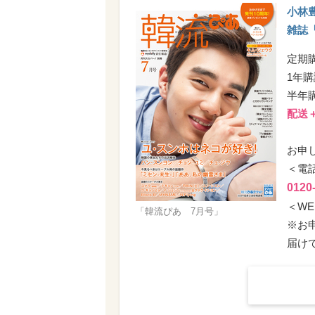
小林
雑誌
定期
1年購
半年購
配送
お申
＜電
0120
＜WE
「韓流ぴあ 7月号」
※お
届け