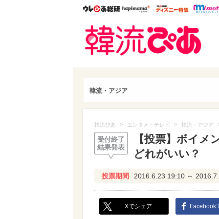
ウレぴあ総研
ハピママ*
ウレぴあ
韓流
韓流・アジア
>
>
韓流ぴあ
エンタメ・テレビ
韓流・アジア
【投票】ボイメ
受付終了
結果発表
どれがいい？
投票期間
2016.6.23 19:10 ～ 2016.7.
Xでシェア
Faceboo