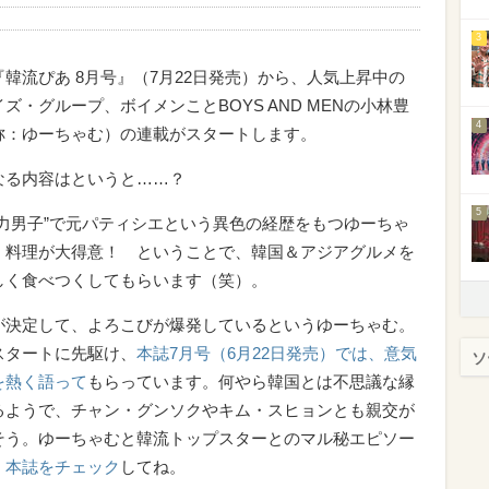
3
『韓流ぴあ 8月号』（7月22日発売）から、人気上昇中の
ズ・グループ、ボイメンことBOYS AND MENの小林豊
4
称：ゆーちゃむ）の連載がスタートします。
なる内容はというと……？
5
子力男子”で元パティシエという異色の経歴をもつゆーちゃ
、料理が大得意！ ということで、韓国＆アジアグルメを
しく食べつくしてもらいます（笑）。
が決定して、よろこびが爆発しているというゆーちゃむ。
スタートに先駆け、
本誌7月号（6月22日発売）では、意気
ソ
を熱く語って
もらっています。何やら韓国とは不思議な縁
るようで、チャン・グンソクやキム・スヒョンとも親交が
そう。ゆーちゃむと韓流トップスターとのマル秘エピソー
、
本誌をチェック
してね。