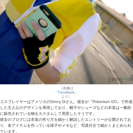
（画像は
「Facebook」
より）
コスプレイヤーはアメリカのGinny Diさん。彼女が『Pokemon GO』で作成
した主人公のデザインを再現しており、帽子やシューズなどの衣装は一般的
に販売されている物をカスタムして用意したそうです。
彼女のブログには衣装の作り方を細かく解説したエントリーが公開されてお
り、各アイテムを作っている様子やメモなど、写真付きで細かくまとめられ
ています。