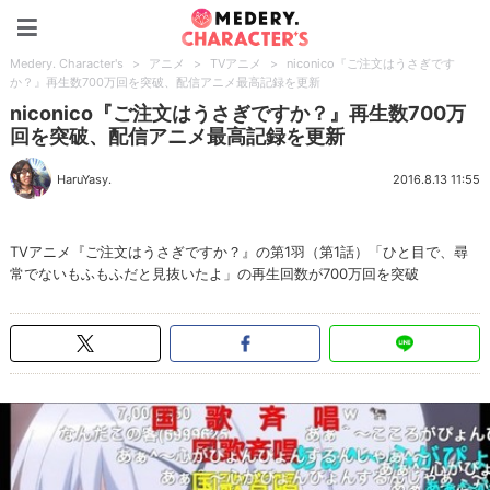
Medery. Character's
Medery. Character's
>
アニメ
>
TVアニメ
>
niconico『ご注文はうさぎです
か？』再生数700万回を突破、配信アニメ最高記録を更新
niconico『ご注文はうさぎですか？』再生数700万
回を突破、配信アニメ最高記録を更新
HaruYasy.
2016.8.13 11:55
TVアニメ『ご注文はうさぎですか？』の第1羽（第1話）「ひと目で、尋
常でないもふもふだと見抜いたよ」の再生回数が700万回を突破