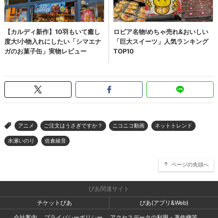
アニメ
ご注文はうさぎですか？
ニコニコ動画
ネットトレンド
>
水瀬いのり
佐倉綾音
ページの先頭へ
ぴあ関連サイト
チケットぴあ
ぴあ(アプリ&Web)
会社案内
プライバシーポリシー
アクセスデータの利用・著作権等