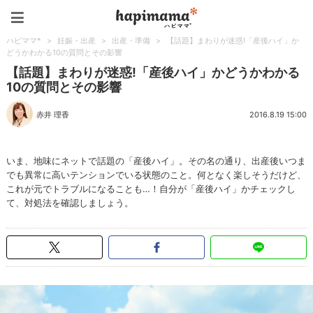
ハピママ*
ハピママ*
>
妊娠・出産
>
出産・準備
>
【話題】まわりが迷惑!「産後ハイ」か
どうかわかる10の質問とその影響
【話題】まわりが迷惑!「産後ハイ」かどうかわかる
10の質問とその影響
赤井 理香
2016.8.19 15:00
いま、地味にネットで話題の「産後ハイ」。その名の通り、出産後いつま
でも異常に高いテンションでいる状態のこと。何となく楽しそうだけど、
これが元でトラブルになることも…！自分が「産後ハイ」かチェックし
て、対処法を確認しましょう。