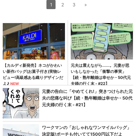
1
2
3
»