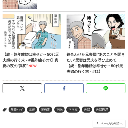
産後ハイ
出産
産褥期
不眠
ママ友
夫婦
夫婦円満
>
ページの先頭へ