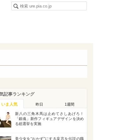
気記事ランキング
いま人気
昨日
1週間
新八の三角木馬は止めてさしあげろ！
「銀魂」新作フィギュアデザインを決め
る総選挙を実施
美少女を“おかず”にする妄言を伝説の職