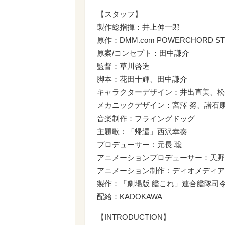
【スタッフ】
製作総指揮：井上伸一郎
原作：DMM.com POWERCHORD 
原案/コンセプト：田中謙介
監督：草川啓造
脚本：花田十輝、田中謙介
キャラクターデザイン：井出直美、松
メカニックデザイン：宮澤 努、諸石
音楽制作：フライングドッグ
主題歌：「帰還」西沢幸奏
プロデューサー：元長 聡
アニメーションプロデューサー：天野
アニメーション制作：ディオメディア
製作：「劇場版 艦これ」連合艦隊司
配給：KADOKAWA
【INTRODUCTION】