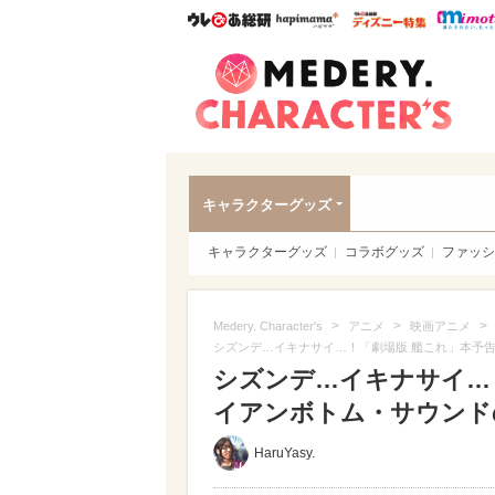
ウレぴあ総研
ハピママ*
ウレぴあ
Meder
キャラクターグッズ
キャラクターグッズ
コラボグッズ
ファッシ
>
>
>
Medery. Character's
アニメ
映画アニメ
シズンデ…イキナサイ…！「劇場版 艦これ」本予
シズンデ…イキナサイ…
イアンボトム・サウンド
HaruYasy.