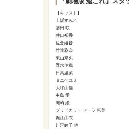
『劇場版 艦これ』スタ
【キャスト】
上坂すみれ
藤田 咲
井口裕香
佐倉綾音
竹達彩奈
東山奈央
野水伊織
日高里菜
タニベユミ
大坪由佳
中島 愛
洲崎 綾
ブリドカット セーラ 恵美
堀江由衣
川澄綾子 他