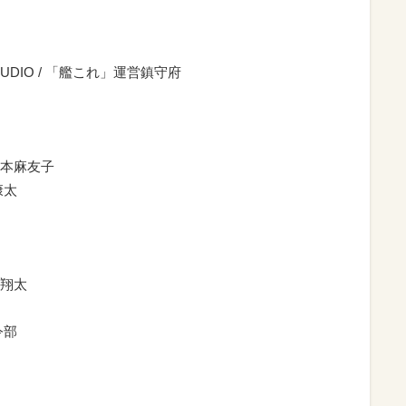
STUDIO / 「艦これ」運営鎮守府
本麻友子
康太
翔太
令部