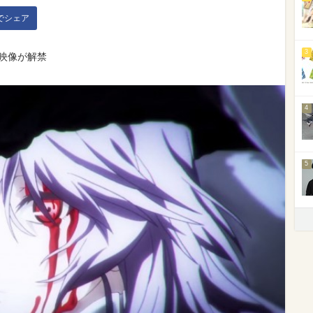
kでシェア
3
映像が解禁
4
5