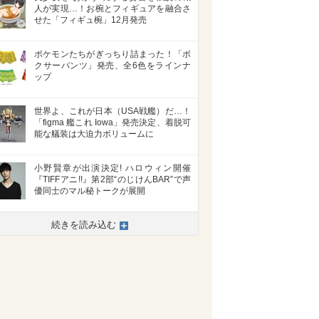
人が実現…！お椀とフィギュアを融合さ
せた「フィギュ椀」12月発売
ポケモンたちがぎっちり詰まった！「ボ
クサーパンツ」発売、全6色をラインナ
ップ
世界よ、これが日本（USA戦艦）だ…！
「figma 艦これ Iowa」発売決定、着脱可
能な艤装は大迫力ボリュームに
小野賢章が出演決定! ハロウィン開催
『TIFFアニ!!』第2部“のじけんBAR”で声
優同士のマル秘トークが展開
続きを読み込む