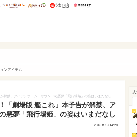
総研 ディズニー特集
mimot.
うまいめし
うまいパン
うまい肉
Medery.
y. Character's
ョンアイテム
人
告が解禁、アイアンボトム・サウンドの悪夢「飛行場姫」の姿はいまだなし
！「劇場版 艦これ」本予告が解禁、ア
1
の悪夢「飛行場姫」の姿はいまだなし
2016.8.19 14:20
2