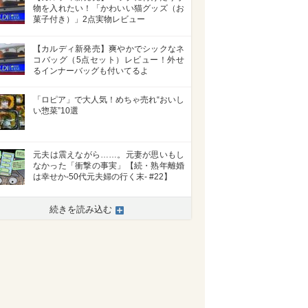
物を入れたい！「かわいい猫グッズ（お
菓子付き）」2点実物レビュー
【カルディ新発売】爽やかでシックなネ
コバッグ（5点セット）レビュー！外せ
るインナーバッグも付いてるよ
「ロピア」で大人気！めちゃ売れ“おいし
い惣菜”10選
元夫は震えながら……。元妻が思いもし
なかった「衝撃の事実」【続・熟年離婚
は幸せか-50代元夫婦の行く末- #22】
続きを読み込む