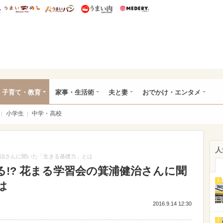
総研 ディズニー特集
mimot.
うまいめし
うまいパン
うまい肉
Medery.
ママ*
子育て・教育
家事・生活術
夫と妻
おでかけ・エンタメ
小学生
中学・高校
人
健治さんに聞いた「生きる基礎力」とは
!? 花まる学習会の箕浦健治さんに聞
1
は
2016.9.14 12:30
2