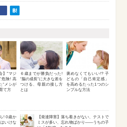
会】"マジ
６歳までが勝負だった!
褒めなくてもいい!? 子
危険! 高
“脳の成長”に大きな差を
どもの「自己肯定感」
た“メシが
つける、母親の接し方
を高めるたった1つのシ
育て方
とは
ンプルな方法
! 0歳か
【発達障害】落ち着きがない、テストで
てはいけな
ミスが多い、忘れ物ばかり――うちの子