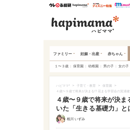
ウレぴあ総研
ハピママ*
ウレぴあ
ハピ
ファミリー
妊娠・出産
赤ちゃん
１〜３歳
保育園
幼稚園
男の子
女の子
>
>
>
ハピママ*
子育て・教育
保育園
４歳〜９歳で将来が決まる!? 花まる学習会の箕浦
４歳〜９歳で将来が決まる
いた「生きる基礎力」と
相川 いずみ