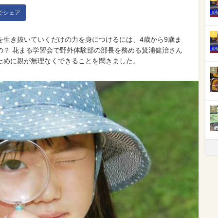
kでシェア
3
を生き抜いていくだけの力を身につけるには、4歳から9歳ま
の？ 花まる学習会で野外体験部の部長を務める箕浦健治さん
ために親が無理なくできることを聞きました。
4
5