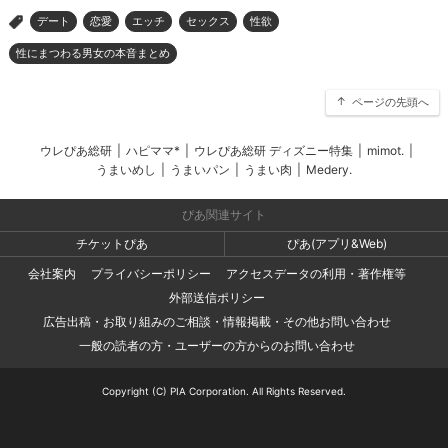
デート
恋愛
エッチ
セックス
性欲
>
性にまつわる男女の本音まとめ
ページの先頭へ
ウレぴあ総研
|
ハピママ*
|
ウレぴあ総研 ディズニー特集
|
mimot.
|
うまいめし
|
うまいパン
|
うまい肉
|
Medery.
ぴあ関連サイト
チケットぴあ
ぴあ(アプリ&Web)
会社案内
プライバシーポリシー
アクセスデータの利用・著作権等
外部送信ポリシー
広告出稿・お取り組みのご相談・情報掲載・その他お問い合わせ
一般の読者の方・ユーザーの方からのお問い合わせ
Copyright (C) PIA Corporation. All Rights Reserved.