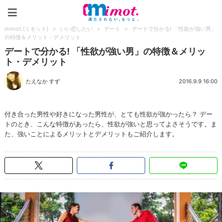
mimot.(ミモット)
mimot.(ミモット)
>
いい恋したい
>
デート
>
デートで分かる! 「性欲が強い男」
の特徴＆メリット・デメリット
デートで分かる! 「性欲が強い男」の特徴＆メリッ
ト・デメリット
たえなか すず
2016.9.9 16:00
付き合った男性や好きになった男性が、とても性欲が強かったら？ デー
トのとき、こんな特徴があったら、性欲が強いと思ってよさそうです。ま
た、強いことによるメリットとデメリットもご紹介します。