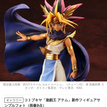
限定購入特典「約1/1スケール カルトゥーシュ」（チェーン付） © 高橋和希 ス
タジオ・ダイス／集英社・テレビ東京・NAS
コトブキヤ「遊戯王 アテム」新作フィギュアサ
ギャラリー
ンプルフォト（画像9点）